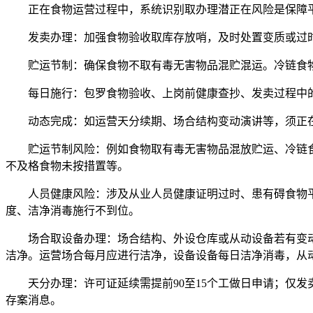
正在食物运营过程中，系统识别取办理潜正在风险是保障平
发卖办理：加强食物验收取库存放哨，及时处置变质或过时
贮运节制：确保食物不取有毒无害物品混贮混运。冷链食物
每日施行：包罗食物验收、上岗前健康查抄、发卖过程中的
动态完成：如运营天分续期、场合结构变动演讲等，须正在时限
贮运节制风险：例如食物取有毒无害物品混放贮运、冷链食
不及格食物未按措置等。
人员健康风险：涉及从业人员健康证明过时、患有碍食物平
度、洁净消毒施行不到位。
场合取设备办理：场合结构、外设仓库或从动设备若有变动，
洁净。运营场合每月应进行洁净，设备设备每日洁净消毒，从
天分办理：许可证延续需提前90至15个工做日申请；仅发
存案消息。