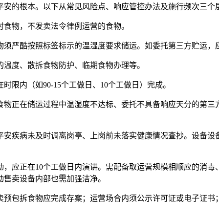
安的根本。以下从常见风险点、响应管控办法及施行频次三个层
食物，不发卖法令律例运营的食物。
须严酷按照标签标示的温湿度要求储运。如委托第三方贮运，应
温度、散拆食物防护、临期食物办理等。
内（如90-15个工做日、10个工做日）完成。
物正在储运过程中温湿度不达标、委托不具备响应天分的第三方
安疾病未及时调离岗亭、上岗前未落实健康情况查抄。设备设备
应正在10个工做日内演讲。需配备取运营规模相顺应的消毒
动售卖设备内部也需加强洁净。
卖预包拆食物应完成存案；运营场合内须公示许可证或电子证书；