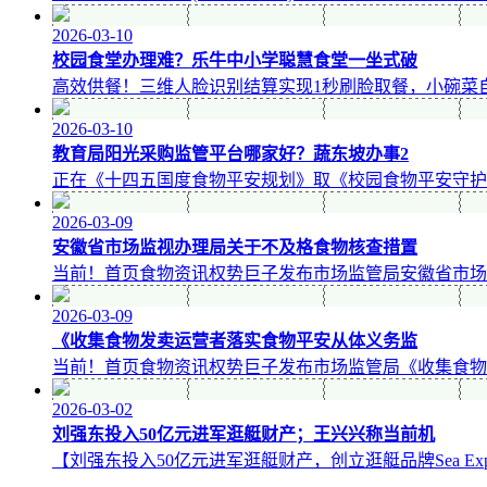
2026-03-10
校园食堂办理难？乐牛中小学聪慧食堂一坐式破
高效供餐！三维人脸识别结算实现1秒刷脸取餐，小碗菜自
2026-03-10
教育局阳光采购监管平台哪家好？蔬东坡办事2
正在《十四五国度食物平安规划》取《校园食物平安守护
2026-03-09
安徽省市场监视办理局关于不及格食物核查措置
当前！首页食物资讯权势巨子发布市场监管局安徽省市场监
2026-03-09
《收集食物发卖运营者落实食物平安从体义务监
当前！首页食物资讯权势巨子发布市场监管局《收集食物发
2026-03-02
刘强东投入50亿元进军逛艇财产；王兴兴称当前机
【刘强东投入50亿元进军逛艇财产，创立逛艇品牌Sea Expa