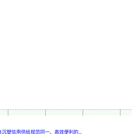
体沉塑信用供给规范同一、高效便利的...