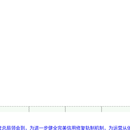
市场监管总局领会到，为进一步健全完美信用修复轨制机制，为运营从