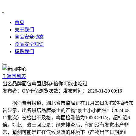
首页
关于我们
食品安全动态
食品安全知识
联系我们

返回列表
出名品牌面包霉菌超标6倍你可能也吃过
发布者：
QY千亿
浏览次数：
发布时间：
2026-01-29 09:16
据消费者报道，湖北省市监局正在11月25日发布的抽检布
告显示，出名烘焙品牌豪士的产物“豪士小小面包”（2024-08-
11批次）被检出不及格，霉菌检测值为1000CFU/g，超标近6
倍。对此，豪士回应是：颠末排查后，他们没有发觉出产非
常，猜测可能是正在气候炎热的环境下（产物出产日期是8