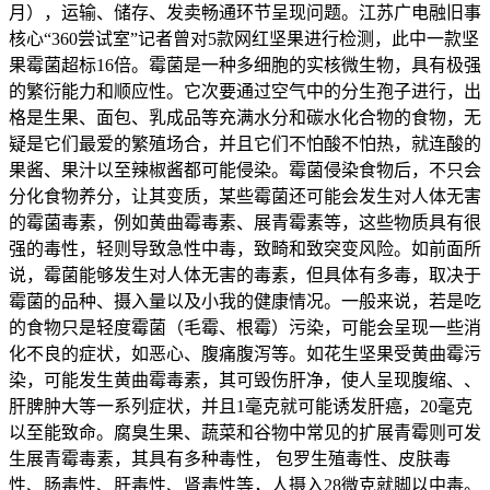
月），运输、储存、发卖畅通环节呈现问题。江苏广电融旧事
核心“360尝试室”记者曾对5款网红坚果进行检测，此中一款坚
果霉菌超标16倍。霉菌是一种多细胞的实核微生物，具有极强
的繁衍能力和顺应性。它次要通过空气中的分生孢子进行，出
格是生果、面包、乳成品等充满水分和碳水化合物的食物，无
疑是它们最爱的繁殖场合，并且它们不怕酸不怕热，就连酸的
果酱、果汁以至辣椒酱都可能侵染。霉菌侵染食物后，不只会
分化食物养分，让其变质，某些霉菌还可能会发生对人体无害
的霉菌毒素，例如黄曲霉毒素、展青霉素等，这些物质具有很
强的毒性，轻则导致急性中毒，致畸和致突变风险。如前面所
说，霉菌能够发生对人体无害的毒素，但具体有多毒，取决于
霉菌的品种、摄入量以及小我的健康情况。一般来说，若是吃
的食物只是轻度霉菌（毛霉、根霉）污染，可能会呈现一些消
化不良的症状，如恶心、腹痛腹泻等。如花生坚果受黄曲霉污
染，可能发生黄曲霉毒素，其可毁伤肝净，使人呈现腹缩、、
肝脾肿大等一系列症状，并且1毫克就可能诱发肝癌，20毫克
以至能致命。腐臭生果、蔬菜和谷物中常见的扩展青霉则可发
生展青霉毒素，其具有多种毒性， 包罗生殖毒性、皮肤毒
性、肠毒性、肝毒性、肾毒性等，人摄入28微克就脚以中毒。