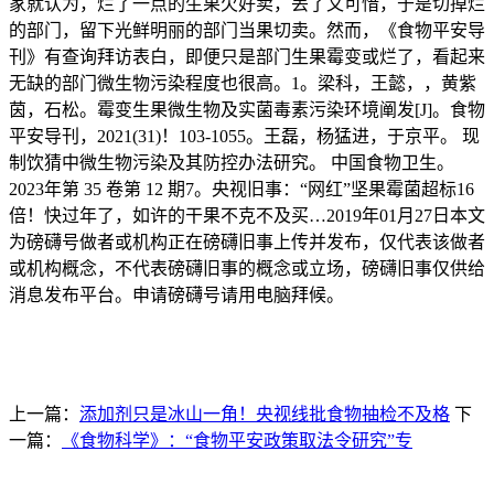
家就认为，烂了一点的生果欠好卖，丢了又可惜，于是切掉烂
的部门，留下光鲜明丽的部门当果切卖。然而，《食物平安导
刊》有查询拜访表白，即便只是部门生果霉变或烂了，看起来
无缺的部门微生物污染程度也很高。1。梁科，王懿，，黄紫
茵，石松。霉变生果微生物及实菌毒素污染环境阐发[J]。食物
平安导刊，2021(31)！103-1055。王磊，杨猛进，于京平。 现
制饮猜中微生物污染及其防控办法研究。 中国食物卫生。
2023年第 35 卷第 12 期7。央视旧事：“网红”坚果霉菌超标16
倍！快过年了，如许的干果不克不及买…2019年01月27日本文
为磅礴号做者或机构正在磅礴旧事上传并发布，仅代表该做者
或机构概念，不代表磅礴旧事的概念或立场，磅礴旧事仅供给
消息发布平台。申请磅礴号请用电脑拜候。
上一篇：
添加剂只是冰山一角！央视线批食物抽检不及格
下
一篇：
《食物科学》：“食物平安政策取法令研究”专