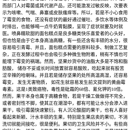
而部门人对霉菌或其代谢产品，还可能激发过敏反映，次要表
示为咳嗽、气喘、鼻塞或皮肤瘙痒等。所以，若是不小心食用
了霉变的食物，还没有症状的最好通过催吐、多饮水等体例及
时排出，也能够喝一点牛奶胃黏膜，呈现了症状就要及时就
医。喷鼻糯软甜的面包糕点是良多糖类快乐喜爱者的心头好，
但也恰是由于它本身高油高糖，有一些还含有丰硕的水分，很
容易吸引青霉、并且，面包糕点需要的原料较多、制做工艺复
杂，正在发酵过程中也会吸引多种微生物附着，稍有不慎也可
能埋下霉变的祸端。然而，坚果炒货中的油脂大多是不饱和脂
肪酸， 储存不妥或长时间放置就容易酸败，吃起来就有股苦
涩辛辣的哈喇味。并且若是储存坚果的处所高温高湿，还容易
霉变， 发生无害物质， 如花生就容易发生前文提到的黄曲霉
毒素。这是1类致癌物，毒性是砒霜的68倍、氰化钾的10倍。
然而，果干本身也属于高糖食物，若是干燥工做做得不完全，
或者密封性不脚，使其正在潮湿中，都有可能让水分会渗入进
果干，吸引霉菌快速繁衍。有人沉沦酸甜的果干，也有人喜好
看起来新颖、汁水丰硕的生果，特别是生果店卖的果切，不消
洗切就能间接吃，很是便利。果切的卫生风险并不小。有些商