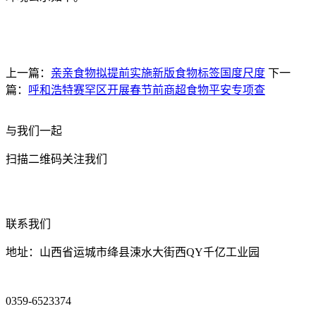
上一篇：
亲亲食物拟提前实施新版食物标签国度尺度
下一
篇：
呼和浩特赛罕区开展春节前商超食物平安专项查
与我们一起
扫描二维码关注我们
联系我们
地址：山西省运城市绛县涑水大街西QY千亿工业园
0359-6523374