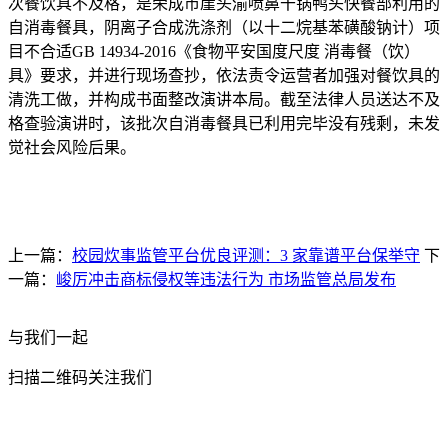
次餐饮具不及格，是荣成市崖头渝喷鼻干锅鸭头快餐部利用的
自消毒餐具，阴离子合成洗涤剂（以十二烷基苯磺酸钠计）项
目不合适GB 14934-2016《食物平安国度尺度 消毒餐（饮）
具》要求，并进行现场查抄，依法责令运营者加强对餐饮具的
清洗工做，并构成书面整改演讲本局。截至法律人员送达不及
格查验演讲时，该批次自消毒餐具已利用完毕没有残剩，未发
觉社会风险后果。
上一篇：
校园炊事监管平台优良评测：3 家靠谱平台保举守
下
一篇：
峻厉冲击商标侵权等违法行为 市场监管总局发布
与我们一起
扫描二维码关注我们