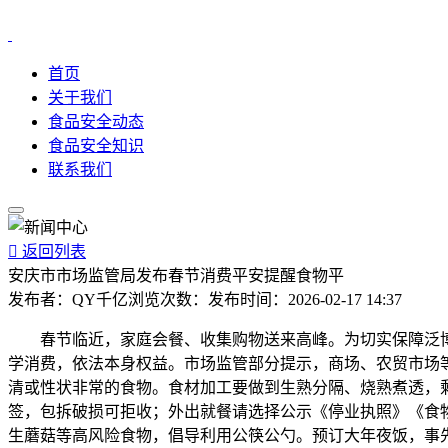
首页
关于我们
食品安全动态
食品安全知识
联系我们

返回列表
安庆市市场监管局发布春节消费平安提醒食物平
发布者：
QY千亿
浏览次数：
发布时间：
2026-02-17 14:37
春节临近，家庭会餐、收集购物送来高峰。为切实保障泛博市
学消费，依法本身权益。市场监管部分提示，商场、农贸市场
清或性状非常的食物。食材加工要做到生熟分隔、烧熟煮透，
签，包拆破损可拒收；外出就餐请选择公示《停业执照》《食
生蘑菇等高风险食物，倡导利用公筷公勺。预订大年夜饭，事