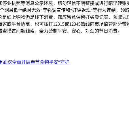
家停业执照等消息公示环境，切勿轻信不明链接或进行暗里转账
全网最低”“绝对无效”等强调宣传和“好评返现”等行为连结。
论是线上购物仍是线下消费，都应留意保留好买卖记实、领取凭
或平台协商，也可拨打12315或12345热线向市场监管部
核查措置问题线索，全力营制平安、安心、对劲的节日消费。
”更武汉全面开展春节食物平安“守护