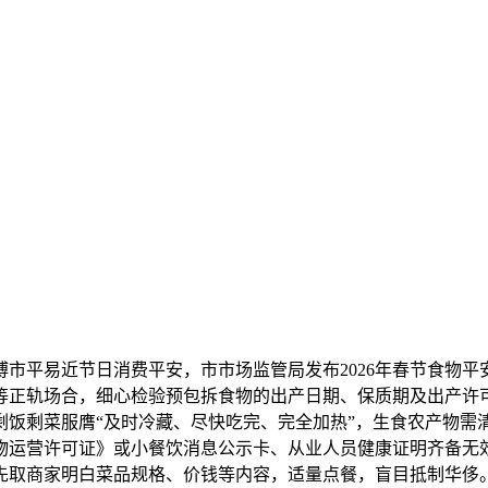
平易近节日消费平安，市市场监管局发布2026年春节食物平
等正轨场合，细心检验预包拆食物的出产日期、保质期及出产许
剩饭剩菜服膺“及时冷藏、尽快吃完、完全加热”，生食农产物需
物运营许可证》或小餐饮消息公示卡、从业人员健康证明齐备无
先取商家明白菜品规格、价钱等内容，适量点餐，盲目抵制华侈