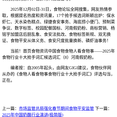
2025年12月02日-31日，食物论坛全网搜集，网友热情参
取，根据提名热度和资讯量，17个抢手候选词新颖出炉：保水
虾仁、天水染色糕点、绿捷食安事务、海底捞小便门、预制菜
争议、数字标签、校园配餐国标、河南假奶粉、商标营销、杨
铭宇加盟店后厨乱象、食安法批改、食物标签新规、双无换
证、食物平安从体义务、食安尺度批量换新、磷虾油事务！
当前！首页食物资讯中国食物食物人看食物事——2025年
食物行业十大抢手词汇候选词汇（8）河南假奶粉。
编者按：自2005年起头，由网友GIGI建议，食物伙伴网
从办的《食物人看食物事食物行业十大抢手词汇》评选勾当，
正在。
上一篇：
市场监管总局强化春节期间食物平安监管
下一篇：
2025年中国奶酪行业演讲(极简版)