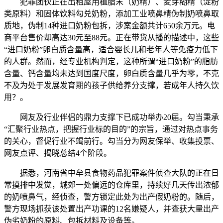
犯罪团伙正在出租屋用植脂末（奶精）、麦芽糊精（淀粉
类原料）和固体饮料勾兑奶粉，添加工业喷鼻精伪制奶喷鼻取
质地，伪制14种进口奶粉包拆，涉案金额共计650余万元。电
商平台售价却高达30元至88元。正在带货从播的描述中，这些
“进口奶粉”卵白质含量高，适合婴长儿和老年人等免疫力低下
的人群。然而，经专业机构判定，这种所谓“进口奶粉”的脂肪
含量、钙含量均未达到国度尺度，卵白质含量几乎为零，不克
不及为处于发展发育期的孩子供给养分支撑，若成年人持久饮
用？。
网友及行业伴侣的鼎力支撑下已成功举办20届。勾当秉承
“汇聚行业热点，把握行业标的目的”的宗旨，通过对热点事务
的关心，督促行业不竭前行。勾当分为网友保举、收集投票、
网友点评、揭晓总结4个阶段。
据悉，河南省中牟县食物药品犯罪案件侦查大队的正在日
常摸排中发觉，城郊一处偏远的仓库里，持续好几天传出浓郁
的奶喷鼻气，经侦查，警方锁定此处为出产假奶粉的。随后，
警方现场抓获该处置出产功课的12名嫌疑人，并查获大量出产
伪劣奶粉的原料、包拆材料及设备等。