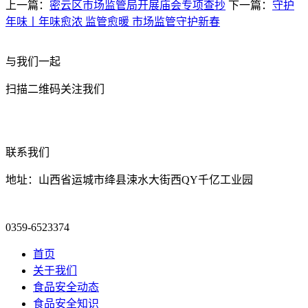
上一篇：
密云区市场监管局开展庙会专项查抄
下一篇：
守护
年味丨年味愈浓 监管愈暖 市场监管守护新春
与我们一起
扫描二维码关注我们
联系我们
地址：山西省运城市绛县涑水大街西QY千亿工业园
0359-6523374
首页
关于我们
食品安全动态
食品安全知识