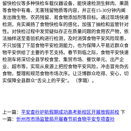
留快检仪等多种快检车载仪器设备，能快速检测生鲜肉、果蔬
等食物中有毒、无害残留物质等内容，并正在15-30分钟内阐
发出微生物、农药残留、易食物添加剂等目标。通过现场快速
检测，充实阐扬了食物快检车的感化，加强了抽检和监管针对
性。对快检过程中发觉疑似存正在质量问题的食用农产物，依
法抽样送至查验机构进行检测，及时消弭食物平安风险现患，
不只加强了下层食物平安检测能力，也为保障人平易近群众食
物平安供给了主要的手艺支持。春节到临之际，食物平安快速
检测车将深切全县学校食堂、集贸市场、餐饮单元、出产企
业、超市等，实现从泉源上把控食物平安风险，冲击冒充伪劣
食物，整理和规范食物市场次序。让泛博群众吃得、安心，切
实保障全县群众“舌尖上的平安”。 （李璐）。
上一篇：
平安查抄护航假期成功高考新校区开展放假前校
下
一篇：
忻州市市场监管局开展春节前食物平安专项查抄