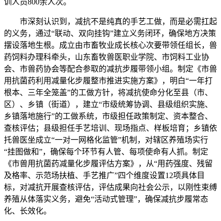
训人员800余人次。
市深刻认识到，减抗不是纯真的手艺工做，而是必需扛起
的义务，通过“联动、双向挂钩”建立义务闭环，确保地方决策
摆设落地生根。成立由市畜牧业成长核心次要带领任组长，兽
药饲料办理科牵头，山东畜牧兽医职业学院、市饲料工业协
会、市兽药协会等配合参取的减抗步履带领小组。制定《市兽
用抗菌药利用减量化步履整市推进实施方案》，明白“一年打
根本、三年全笼盖”的工做方针，将减抗使命分化至县（市、
区）、乡镇（街道），建立“市级统筹协调、县级组织实施、
乡镇落地施行”的工做系统，市级担任政策制定、资本整合、
查核评估；县级担任手艺培训、现场指点、样板培育；乡镇依
托兽医坐成立“一对一网格化监管”机制，对辖区养殖场实行
“挂图做和”，确保每个环节有人管、每项使命有人抓。制定
《市兽用抗菌药减量化步履评估方案》，从“用药强度、残留
及格率、示范场扶植、手艺推广”四个维度设置12项具体目
标，对减抗开展查核评估，评估成果向社会公示，以刚性束缚
养殖从体落实义务，避免“活动式管理”，确保减抗步履常态
化、长效化。