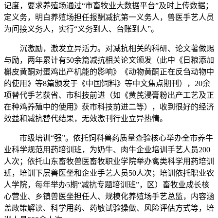
记度，要求养殖场通过“市畜牧业大数据平台”及时上传数据；
定义务，明白养殖场担任报酬减抗第一义务人，兽医手艺人员
为间接义务人，实行“义务到人、台账到人”。
沉激励，激发立异活力。对减抗相关的科研、论文著做赐
与励，两年累计有50余篇减抗相关论文颁发（此中《日粮添加
槲皮黄酮对蛋鸡出产机能的影响》《动物黄酮正在反刍动物中
的使用》等8篇颁发于《中国饲料》等中文焦点期刊），20余
项替代手艺获省、市科技前进（如《黄芪浸膏粉出产工艺及正
在种鸡养殖中的使用》获市科技前进二等），收到很好的经济
效益和减抗替代结果，无效激刊行业立异热情。
市级培训“强”。依托饲料兽药质量查验核心举办全市养牛
业科学规范用药培训班，为奶牛、肉牛企业培训手艺人员200
人次；依托山东畜牧兽医畜牧职业学院举办禽类科学用药培训
班，培训下层兽医坐和企业手艺人员50人次；培训依托职业农
人学院，每年举办5期“减抗专题培训班”，区）畜牧业成长核
心营业、乡镇兽医坐担任人、规模化养殖场手艺总监，内容涵
盖政策解读、科学用药、药敏试验操做、风险评估方式等，培