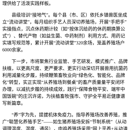
理供给了活泼实践样板。
县级培训“接地气”。每个县（市、区）依托乡镇兽医坐成
立“流动讲堂”，每月组织手艺人员深切养殖场，开展“手把手”
实操指点，沉点休药期计较（如“按体沉给药的休药期换算公
式”）、替代产物（如益生菌、中药制剂）利用方式、用药记
实填写规范等，累计开展“流动讲堂”320余场，笼盖养殖场户
6000余家。
下一步，市将聚焦行业监管、手艺研发、模式推广、品牌
扶植，以更高尺度、更严要求、更实行动深切开展兽用抗菌药
利用减量化步履，持续鞭策畜牧业向“绿色化、智能化、品牌
化”转型，实正实现“从养殖场到餐桌”的畜产质量量平安闭环
办理，以减抗步履的持续成效，践行“保障食物平安、端牢中
国饭碗”的庄沉许诺，为扶植畜牧强市、守护全平易近健康谱
写新篇章。
“养”字为先，提拔机体免疫力。指导养殖场改善养殖，推
广“聪慧化养殖手艺”——如生猪养殖场安拆“节制系统”（从动
调理温度、湿度、通风），肉鸡养殖场采用“网上平养+从动清