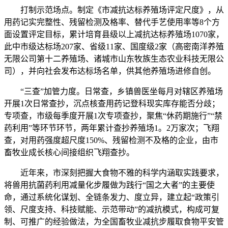
打制示范场点。制定《市减抗达标养殖场评定尺度》，从
用药记实完整性、残留检测及格率、替代手艺使用率等8个方
面设置评定目标，累计培育县级以上减抗达标养殖场1070家，
此中市级达标场207家、省级11家、国度级2家（高密南洋养殖
无限公司第十二养殖场、诸城市山东牧族生态农业科技无限公
司），并向社会发布达标场名单，供其他养殖场进修自创。
“三查”加管力度。日常查，乡镇兽医坐每月对辖区养殖场
开展1次日常查抄，沉点核查用药记登科现实库存能否分歧；
专项查，市级每季度开展1次专项查抄，聚焦“休药期施行”“禁
药利用”等环节环节，两年累计查抄养殖场1。2万家次；飞翔
查，对用药强度超尺度150%、残留检测不及格的企业，由市
畜牧业成长核心间接组织飞翔查抄。
近年来，市深刻把握大食物不雅的科学内涵取实践要求，
将兽用抗菌药利用减量化步履做为践行“国之大者”的主要使
命，通过系统化谋划、全链条发力、度立异，建立起“政策引
领、尺度支持、科技赋能、示范带动”的减抗模式，构成可复
制、可推广的经验做法，为全国畜牧业减抗步履取食物平安管