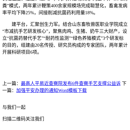
粪”模式，两年累计鞭策400余家规模场完成聪慧化，畜禽发病
率平均下降25%，间接削减抗菌药利用量18%。
建平台，汇聚创生力军。结合山东畜牧兽医职业学院成立
“市减抗手艺研发核心”，聚焦肉鸡、生猪、奶牛三大财产，设
立“抗菌药替代手艺”“耐药性监测”“绿色养殖模式”3个研发标
的目的，组建由20名传授、研究员构成的专家团队，两年累计
开展科研项目6项。
上一篇：
最高人平易近查察院发布6件查察手艺支撑公益诉
下
一篇：
加强平安办理的通知Word模板下载
与我们一起
扫描二维码关注我们