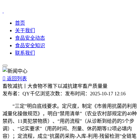
首页
关于我们
食品安全动态
食品安全知识
联系我们

返回列表
畜牧减抗丨大食物不雅下以减抗建牢畜产质量量
发布者：
QY千亿
浏览次数：
发布时间：
2025-10-17 12:16
“三定”明白底线要求。定尺度，制定《市兽用抗菌药利用
减量化操做规范》，明白“禁用清单”（农业农村部规定的40种
禁药、11类犯禁物质）、“用药流程”（从诊断到给药的5个步
调）、“记实要求”（用药时间、剂量、休药期等12项必填内
容）；定流程，成立“抗菌药采购-入库-利用-残留检测”全链笔