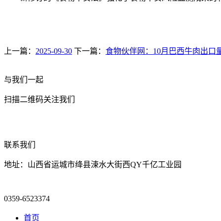
上一篇：
2025-09-30
下一篇：
食物伙伴网：10月巴西牛肉出口
与我们一起
扫描二维码关注我们
联系我们
地址：山西省运城市绛县涑水大街西QY千亿工业园
0359-6523374
首页