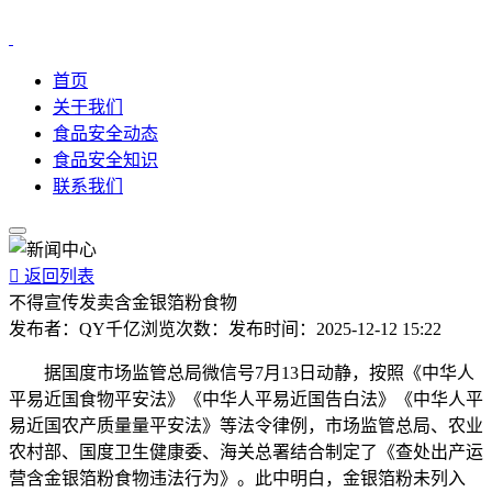
首页
关于我们
食品安全动态
食品安全知识
联系我们

返回列表
不得宣传发卖含金银箔粉食物
发布者：
QY千亿
浏览次数：
发布时间：
2025-12-12 15:22
据国度市场监管总局微信号7月13日动静，按照《中华人
平易近国食物平安法》《中华人平易近国告白法》《中华人平
易近国农产质量量平安法》等法令律例，市场监管总局、农业
农村部、国度卫生健康委、海关总署结合制定了《查处出产运
营含金银箔粉食物违法行为》。此中明白，金银箔粉未列入