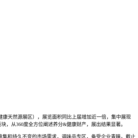
区（健康天然源展区），展览面积同比上届增加近一倍，集中展现
块，从360度全方位阐述养分&健康财产，展出结果显著。
集和持久不变的市场需求，调味品专区，备受企业青睐。截止