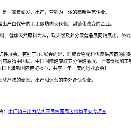
是一家集研发、出产、营销为一体的高新手艺企业。
出产由保守的手工做坊向现代化、封锁化改变的企业。
配料、健康天然原料为从，取天然及养分保健品展同馆展出，终
性展会，有别于FIC展会的是，汇聚食物配料优良供应商的同时
制药原猜中国展、中国国际健康取养分保健品展、上海食物加工
-23日上海新国际博览核心，共享一年一度的行业嘉会！
发酵产物的研发、出产和运营的中外合伙企业。
篇：
木门镇三出力结实开展校园周边食物平安专项查