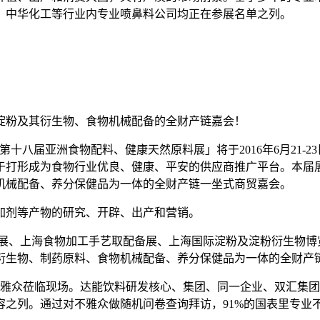
、中华化工等行业内专业喷鼻料公司均正在参展名单之列。
粉及其衍生物、食物机械配备的全财产链嘉会！
袂「第十八届亚洲食物配料、健康天然原料展」将于2016年6月2
于打形成为食物行业优良、健康、平安的供应商推广平台。本届展
机械配备、养分保健品为一体的全财产链一坐式商贸嘉会。
剂等产物的研究、开辟、出产和营销。
展、上海食物加工手艺取配备展、上海国际淀粉及淀粉衍生物博
衍生物、制药原料、食物机械配备、养分保健品为一体的全财产
次不雅众莅临现场。达能饮料研发核心、集团、同一企业、双汇集
容之列。通过对不雅众做随机问卷查询拜访，91%的国表里专业