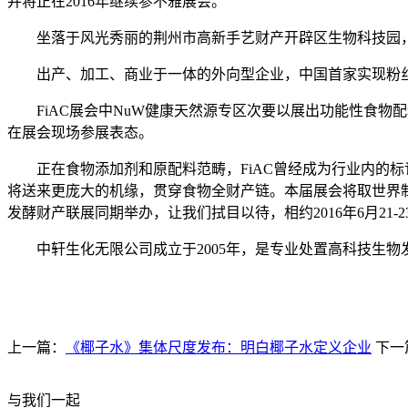
并将正在2016年继续参不雅展会。
坐落于风光秀丽的荆州市高新手艺财产开辟区生物科技园，
出产、加工、商业于一体的外向型企业，中国首家实现粉丝
FiAC展会中NuW健康天然源专区次要以展出功能性食物
在展会现场参展表态。
正在食物添加剂和原配料范畴，FiAC曾经成为行业内的标记
将送来更庞大的机缘，贯穿食物全财产链。本届展会将取世界
发酵财产联展同期举办，让我们拭目以待，相约2016年6月21
中轩生化无限公司成立于2005年，是专业处置高科技生物
上一篇：
《椰子水》集体尺度发布：明白椰子水定义企业
下一
与我们一起