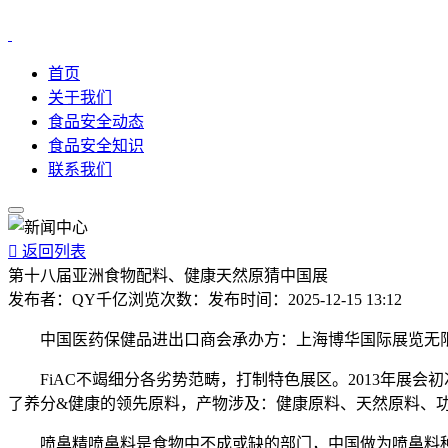
首页
关于我们
食品安全动态
食品安全知识
联系我们

返回列表
第十八届亚洲食物配料、健康天然原猜中国展
发布者：
QY千亿
浏览次数：
发布时间：
2025-12-15 13:12
中国医药保健品进出口商会承办方：上海博华国际展览无限
FiAC不竭细分各劣势范畴，打制特色展区。2013年展会初
了养分&健康的领先原料，产物涉及：健康原料、天然原料、功
喷鼻精喷鼻料是食物中不成或缺的部门，中国做为喷鼻料种