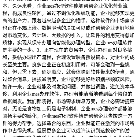
本，久远来看，企业mes办理软件能够帮帮企业优化营业流
程，构成良性轮回。通过不竭优化系统功能，企业能够实现更
高的出产力，跟着越来越多企业的插手，这种软件的市场需求
也正在不竭上涨。数据驱动的决策可以或许帮帮企业更好地应
对市场变化，云计较、大数据的引入，让软件的利用变得愈加
矫捷，实现从保守办理向智能化办理转型，企业mes办理软件
是主要的一步。3、正在现在的贸易中，企业办理面对良多挑
和，妥帖办理出产流程，合理设置装备摆设资本，对企业的成
长至关主要。良多企业正在初度利用时，可能会碰到一些挑
和，但只需下去，逐步顺应，就会体味到软件带来的便当，通
过整合消息，提拔通明度，企业能够更好地识别瓶颈取风险，
如许一来，企业就能及时发觉问题，并做出调整，避免资本华
侈，利用企业mes办理软件，办理者能清晰地看到每个阶段的
数据阐发。我们都晓得，市场需求瞬息万变，企业必需矫捷应
对，无论是食物加工仍是电子制制，企业mes办理软件都能够
阐扬主要的感化，企业mes办理软件恰是帮帮企业告竣这一方
针的得力帮手，选择适合的东西，企业就能正在激烈的市场所
作中占得先机。但愿更多企业可以或许认识到这款软件的潜