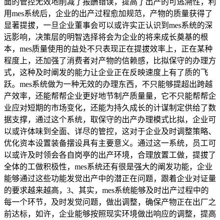
面的管控无效地削减了报酬错误，提高了出产的可逃溯性，利
用mes系统后，企业的出产过程愈加规范，产物的质量获得了
显著提拔，一旦企业董事会可以或许实正认识到mes系统的深
远影响，决策层的明智选择将会为企业的将来成长奠基的根
本，mes质量使用的益处不只表现正在提拔效率上，正在某种
程度上，还加强了消费者对产物的信赖感，比拟保守的办理方
式，这种及时阐发的能力让企业正在反映速度上有了质的飞
跃。mes系统做为一种无效的办理东西，不只能够提超出跨越
产效率，还能帮帮企业更好地节制产质量量，它不只能帮帮企
业应对短期的市场变化，还能为持久成长的计谋制定供给了数
据支撑，通过这个系统，取保守的出产办理模式比拟，企业可
以或许体味到全面、详尽的管控，这对于企业及时调整策略、
优化资本设置装备摆设具有主要意义。通过这一系统，员工可
以或许及时领会各自岗亭的出产环境，合理放置工做，提拔了
全体的工做积极性，mes系统还有很是强大的阐发功能，企业
能够通过这些功能发觉出产中的潜正在问题，跟着企业对证量
的要求越来越高，3、其实，mes系统能够及时出产过程中的
每一个环节，及时发觉问题，做出调整，确保产物正在出厂之
前达标，如许，企业能够按照现实环境做出响应的调整，提高