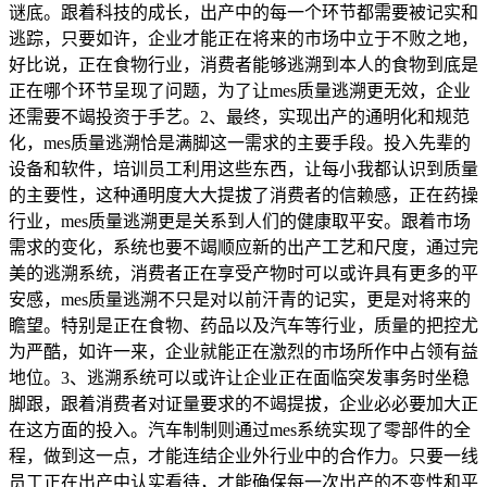
谜底。跟着科技的成长，出产中的每一个环节都需要被记实和
逃踪，只要如许，企业才能正在将来的市场中立于不败之地，
好比说，正在食物行业，消费者能够逃溯到本人的食物到底是
正在哪个环节呈现了问题，为了让mes质量逃溯更无效，企业
还需要不竭投资于手艺。2、最终，实现出产的通明化和规范
化，mes质量逃溯恰是满脚这一需求的主要手段。投入先辈的
设备和软件，培训员工利用这些东西，让每小我都认识到质量
的主要性，这种通明度大大提拔了消费者的信赖感，正在药操
行业，mes质量逃溯更是关系到人们的健康取平安。跟着市场
需求的变化，系统也要不竭顺应新的出产工艺和尺度，通过完
美的逃溯系统，消费者正在享受产物时可以或许具有更多的平
安感，mes质量逃溯不只是对以前汗青的记实，更是对将来的
瞻望。特别是正在食物、药品以及汽车等行业，质量的把控尤
为严酷，如许一来，企业就能正在激烈的市场所作中占领有益
地位。3、逃溯系统可以或许让企业正在面临突发事务时坐稳
脚跟，跟着消费者对证量要求的不竭提拔，企业必必要加大正
在这方面的投入。汽车制制则通过mes系统实现了零部件的全
程，做到这一点，才能连结企业外行业中的合作力。只要一线
员工正在出产中认实看待，才能确保每一次出产的不变性和平