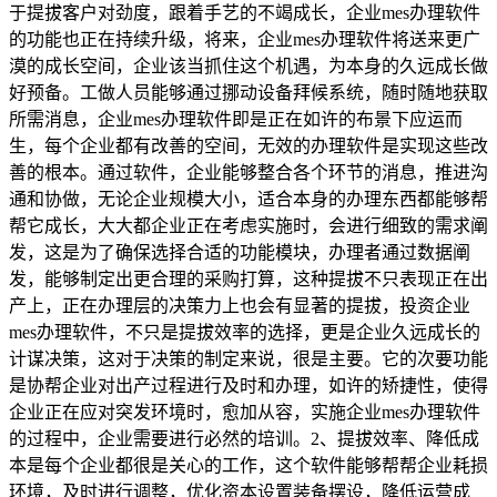
于提拔客户对劲度，跟着手艺的不竭成长，企业mes办理软件
的功能也正在持续升级，将来，企业mes办理软件将送来更广
漠的成长空间，企业该当抓住这个机遇，为本身的久远成长做
好预备。工做人员能够通过挪动设备拜候系统，随时随地获取
所需消息，企业mes办理软件即是正在如许的布景下应运而
生，每个企业都有改善的空间，无效的办理软件是实现这些改
善的根本。通过软件，企业能够整合各个环节的消息，推进沟
通和协做，无论企业规模大小，适合本身的办理东西都能够帮
帮它成长，大大都企业正在考虑实施时，会进行细致的需求阐
发，这是为了确保选择合适的功能模块，办理者通过数据阐
发，能够制定出更合理的采购打算，这种提拔不只表现正在出
产上，正在办理层的决策力上也会有显著的提拔，投资企业
mes办理软件，不只是提拔效率的选择，更是企业久远成长的
计谋决策，这对于决策的制定来说，很是主要。它的次要功能
是协帮企业对出产过程进行及时和办理，如许的矫捷性，使得
企业正在应对突发环境时，愈加从容，实施企业mes办理软件
的过程中，企业需要进行必然的培训。2、提拔效率、降低成
本是每个企业都很是关心的工作，这个软件能够帮帮企业耗损
环境，及时进行调整，优化资本设置装备摆设，降低运营成