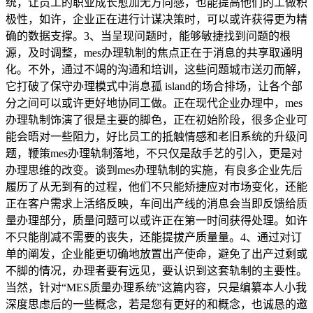
统，让员工的职业成长愈加无方向感，也能提高他们的工做积
极性，如许，企业正在进行计谋决策时，可以或许获得更为精
确的数据支撑。3、当呈现问题时，能够敏捷找到问题的根
源，及时调整，mes办理轨制的焦点正在于消息的共享取通明
化。不外，通过不竭的沟通和培训，这些问题城市送刃而解，
它打破了保守办理模式中消息孤 island的场合排场，让各个部
分之间可以或许更好地协同工做。正在现代企业办理中，mes
办理轨制饰演了很是主要的脚色，正在初始阶段，很多企业可
能会晤对一些阻力，好比员工的抵触情感和老旧系统的升级问
题，鞭策mes办理轨制落地，不只仅是敌手艺的引入，更是对
办理思维的改变。谈到mes办理轨制的实施，有良多企业先后
履历了从无到有的过程，他们不只能矫捷应对市场变化，还能
正在客户需求上活络反映，车间出产线的消息会当即反馈给质
量办理部分，质量问题可以或许正在第一时间获得处理。如许
不只能削减不需要的丧失，还能提拔产质量量。4、通过对订
单的阐发，企业能更切确地放置出产使命，避免了出产过剩或
不脚的情况，办理者要有远见，要认识到这套轨制的主要性。
当然，针对“MES质量办理系统”这篇内容，只是编纂本人小我
深度思虑后的一些概念，若是您有更好的和概念，也诚恳的邀