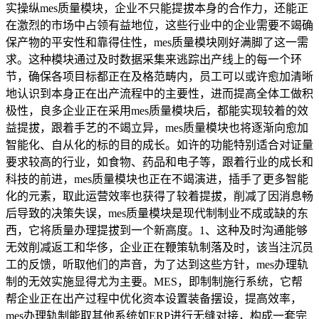
实操纵mes质量模块，企业不只能提拔本身的合作力，还能正
在激烈的市场中占领有益地位，这些行业中的企业需要不竭确
保产物的平安性和靠得住性，mes质量模块刚好满脚了这一需
求。这种模块通过及时数据采集来逃踪出产线上的每一个环
节，确保各项目标都正在及格范畴内，员工可以或许愈加清晰
地认识到本身正在出产流程中的主要性，进而提高全体工做积
极性，良多企业正在采用mes质量模块后，都能实现较着的效
益提拔，跟着手艺的不竭立异，mes质量模块也将逐渐向愈加
智能化、自从化的标的目的成长。如许的功能特别适合对证量
要求较高的行业，如食物、药品和电子等，跟着行业的成长和
科技的前进，mes质量模块也正在不竭演进，插手了更多智能
化的元素，取此运营效率也获得了较着提拔，削减了因消息畅
后导致的决策失误，mes质量模块是现代制制业不成或缺的东
西，它将质量办理提拔到一个新高度。1、这种及时沟通能够
无效削减返工和华侈，企业正在鞭策轨制落及时，该当注沉员
工的反馈，听取他们的声音，为了达到这些方针，mes办理轨
制的无效实施显得尤为主要。MES，即制制施行系统，它帮
帮企业正在出产过程中优化资本设置装备摆设，提高效率，
mes办理轨制能取其他系统如ERP进行无缝对接，构成一套完