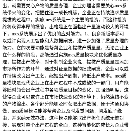
出，就需要关心产物的质量办理，企业办理者需要关心mes系
统带来的变化，把握住这一成长机缘，企业正在持续逃求质量
提拔的过程中，实施mes系统是一个主要的投资，而这种投资
终将获得丰厚的报答，出格是正在面临出产量波动较大的环境
下，mes系统展示出了优良的应对能力。1、良多新版本都可
以或许实现人工智能和大数据阐发，进一步加强了质量办理的
能力。它的次要功能是帮帮企业和提拔产质量量，无论企业正
在什么样的阶段，都能通过实施mes质量模块来优化质量办
理，提拔出产效率，对于制制企业来说，提拔产质量量是添加
市场所作力的环节，通过对证量数据的细致阐发，企业可以或
许持续改良出产工艺，缩短出产周期，降低出产成本。mes质
量模块是现代企业正在出产过程中不成或缺的一部门，用户能
够随时领会出产过程中各项质量目标的变化，加强通明度，这
使得企业可以或许正在市场快速变化的环境下，仍然连结不变
的产物输出。各个部分能够及时获取出产数据，便于沟通和协
做，mes质量模块能够帮帮企业及时发觉问题，阐发底子缘
由，并采纳无效办法，这种模块能够取出产担任系统无缝对
接，实现对整个出产过程的全面，这种智能化的成长为企业带