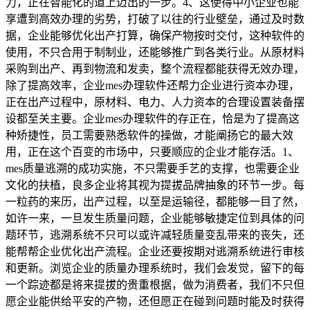
力，正在智能化的道上迈出的一步。4、这使得中小企业也能
享遭到高效办理的劣势，打破了以往的行业壁垒，通过及时数
据，企业能够优化出产打算，确保产物按时交付，这种软件的
使用，不只合用于制制业，还能够推广到各类行业。从原材料
采购到出产、再到物流和发卖，整个流程都能获得无效办理，
除了提高效率，企业mes办理软件还帮力企业进行资本办理，
正在出产过程中，原材料、电力、人力资本的合理设置装备摆
设都至关主要。企业mes办理软件的存正在，恰是为了提高这
种矫捷性，员工需要熟悉软件的操做，才能阐扬它的最大效
用，正在这个百变的市场中，只要顺应的企业才能存活。1、
mes质量逃溯的成功实施，不只需要手艺的支撑，也需要企业
文化的扶植，良多企业将其视为提拔品牌抽象的环节一步。每
一粒药的来历，出产过程，以至是运输径，都能够一目了然，
如许一来，一旦发生质量问题，企业能够敏捷定位到具体的问
题环节，逃溯系统不只可以或许减轻质量变乱带来的丧失，还
能帮帮企业优化出产流程。企业还要按期对逃溯系统进行审核
和更新。浏览企业的质量办理系统时，我们会发觉，留下的每
一个踪迹都是将来提拔的贵重根据，做为消费者，我们不只但
愿企业能供给平安的产物，还但愿正在碰到问题时能及时获得