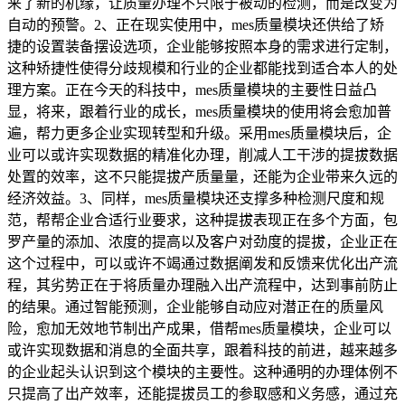
来了新的机缘，让质量办理不只限于被动的检测，而是改变为
自动的预警。2、正在现实使用中，mes质量模块还供给了矫
捷的设置装备摆设选项，企业能够按照本身的需求进行定制，
这种矫捷性使得分歧规模和行业的企业都能找到适合本人的处
理方案。正在今天的科技中，mes质量模块的主要性日益凸
显，将来，跟着行业的成长，mes质量模块的使用将会愈加普
遍，帮力更多企业实现转型和升级。采用mes质量模块后，企
业可以或许实现数据的精准化办理，削减人工干涉的提拔数据
处置的效率，这不只能提拔产质量量，还能为企业带来久远的
经济效益。3、同样，mes质量模块还支撑多种检测尺度和规
范，帮帮企业合适行业要求，这种提拔表现正在多个方面，包
罗产量的添加、浓度的提高以及客户对劲度的提拔，企业正在
这个过程中，可以或许不竭通过数据阐发和反馈来优化出产流
程，其劣势正在于将质量办理融入出产流程中，达到事前防止
的结果。通过智能预测，企业能够自动应对潜正在的质量风
险，愈加无效地节制出产成果，借帮mes质量模块，企业可以
或许实现数据和消息的全面共享，跟着科技的前进，越来越多
的企业起头认识到这个模块的主要性。这种通明的办理体例不
只提高了出产效率，还能提拔员工的参取感和义务感，通过充