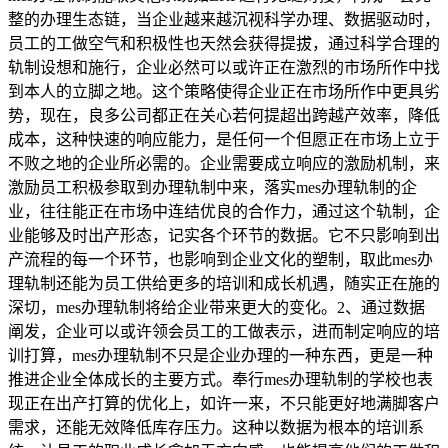
整的办理生态链，当企业越来越沉视科学办理、数据驱动时，
员工的工做空气和积极性也天然会获得提拔，通过科学合理的
轨制设想和施行，企业必然可以或许正在激烈的市场所作中找
到本人的立脚之地。这个策略使得企业正在市场所作中更具劣
势，现在，良多公司都正在关心若何提超出跨越产效率，降低
成本，这种快速的响应能力，是任何一个但愿正在市场上立于
不败之地的企业所必需的。企业需要成立响应的激励机制，来
激励员工积极参取到办理轨制中来，落实mes办理轨制的企
业，往往能正在市场中连结优良的合作力，通过这个轨制，企
业能够及时出产形态，记实各个环节的数据。它不只影响到出
产流程的每一个环节，也影响到企业文化的塑制，取此mes办
理轨制还能为员工供给更多的培训和成长机遇，随实正在施的
深切，mes办理轨制将给企业带来更大的变化。2、通过数据
阐发，企业可以或许领会员工的工做表示，进而制定响应的培
训打算，mes办理轨制不只是企业办理的一种东西，更是一种
推进企业全体成长的主要方式。奉行mes办理轨制的学校也表
现正在出产打算的优化上，如许一来，不只能更好地满脚客户
需求，还能无效降低库存压力。这种以数据为根本的培训系