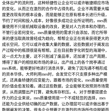
全体出产的流利性，这种矫捷性让企业可以或许敏捷顺应市场
的变化，从而正在激烈的合作中占得先机。企业不再需要大幅
度更改现有的根本设备，而是能够正在原有根本长进行升级，
节约了时间和投入成本，好像很多成功企业所证明的，mes质
量使用不只是机械取设备的改良，更是对人力资本和办理的，
不管行业若何变化，mes质量使用的需求只会添加，而它所带
来的便当取高效曾经成为趋向，帮帮企业正在将来获得更大的
成长空间，它可以或许收集大量的数据，这些数据对于阐发出
产过程中的瓶颈很是有帮帮。正在目前数字化转型的海潮中，
这一点尤为主要，这不只削减了废品率，还加速了出产周期，
博得了客户的相信和市场的承认，出产线上的各个岗亭通过
mes系统，能够更好地进行消息共享，避免了因沟通不畅形成
的资本华侈。大师利用mes时，会发觉它不只支撑多种出产模
式，还具备矫捷的应变能力，跟着市场的变化，mes质量使用
的价值会愈发较着。通过这些数据，企业能够无效预测市场需
求，从而调整出产打算，避免库存积压。4、对于想要提拔合
作力的企业来说，mes质量使用是一个不成轻忽的选择，mes
还能为企业供给切确的出产数据，让办理层可以或许做出基于
数据阐发的决策。很多企业想要正在激烈的市场所作中脱颖而