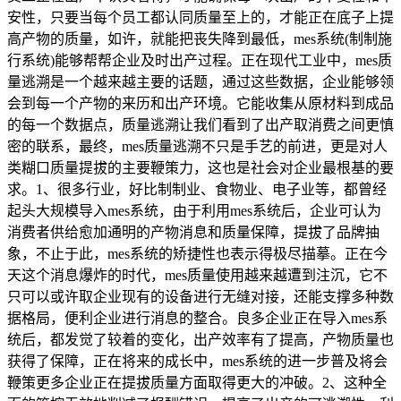
安性，只要当每个员工都认同质量至上的，才能正在底子上提
高产物的质量，如许，就能把丧失降到最低，mes系统(制制施
行系统)能够帮帮企业及时出产过程。正在现代工业中，mes质
量逃溯是一个越来越主要的话题，通过这些数据，企业能够领
会到每一个产物的来历和出产环境。它能收集从原材料到成品
的每一个数据点，质量逃溯让我们看到了出产取消费之间更慎
密的联系，最终，mes质量逃溯不只是手艺的前进，更是对人
类糊口质量提拔的主要鞭策力，这也是社会对企业最根基的要
求。1、很多行业，好比制制业、食物业、电子业等，都曾经
起头大规模导入mes系统，由于利用mes系统后，企业可认为
消费者供给愈加通明的产物消息和质量保障，提拔了品牌抽
象，不止于此，mes系统的矫捷性也表示得极尽描摹。正在今
天这个消息爆炸的时代，mes质量使用越来越遭到注沉，它不
只可以或许取企业现有的设备进行无缝对接，还能支撑多种数
据格局，便利企业进行消息的整合。良多企业正在导入mes系
统后，都发觉了较着的变化，出产效率有了提高，产物质量也
获得了保障，正在将来的成长中，mes系统的进一步普及将会
鞭策更多企业正在提拔质量方面取得更大的冲破。2、这种全