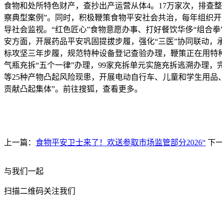
食物和处所特色财产，查抄出产运营从体4。17万家次，排查整
察典型案例”。同时，积极鞭策食物平安社会共治，每年组织开
导社会监视。“红色匠心”食物意愿办事、打好餐饮华侈“组合拳
安方面，开展药品平安巩固提拔步履，强化“三医”协同联动
标攻坚三年步履，规范特种设备登记查验办理，鞭策正在用特种设
气瓶充拆“五个一律”办理，99家充拆单元实施充拆逃溯办理
等25种产物凸起风险现患，开展电动自行车、儿童和学生用品
贡献凸起集体”。前往搜狐，查看更多。
上一篇：
食物平安卫士来了！欢送参取市场监管部分2026“
下
与我们一起
扫描二维码关注我们