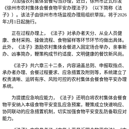
为加强农村集体会餐勾当办理，近日，徐州市正式印发
《徐州市农村集体会餐食物平安办理法子》（以下简称《法
子》）。该法子由徐州市市场监视办理局组织草拟，将于2026
年2月1日起施行。
正在过程办理上，《法子》对承办者天分、从业人员健
康、食材采购、操做流程、食物留样等环节环节均做出具体。
此外，《法子》激励农村集体会餐进入固定场合举办，亲事新
办、凶事简办，鞭策构成节约适度、文明健康的餐饮新风尚。
《法子》共六章三十二条，内容涵盖总则、申报取指点、
承办者办理、会餐过程要求、应急措置及附则等，系统建立了
权责清晰、运转有序、风险可控的农村集体会餐食物平安办理
系统。
为提拔应急响应能力，《法子》还明白将农村集体会餐食
物平安纳入本级食物平安变乱应急预案，鞭策成立快速响应、
协同联动的应急措置机制，切实加强食物平安变乱防备取应对
能力。