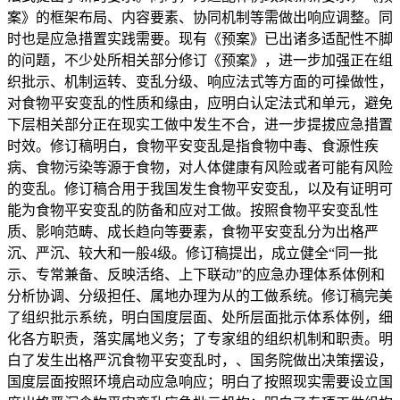
案》的框架布局、内容要素、协同机制等需做出响应调整。同
时也是应急措置实践需要。现有《预案》已出诸多适配性不脚
的问题，不少处所相关部分修订《预案》，进一步加强正在组
织批示、机制运转、变乱分级、响应法式等方面的可操做性，
对食物平安变乱的性质和缘由，应明白认定法式和单元，避免
下层相关部分正在现实工做中发生不合，进一步提拔应急措置
时效。修订稿明白，食物平安变乱是指食物中毒、食源性疾
病、食物污染等源于食物，对人体健康有风险或者可能有风险
的变乱。修订稿合用于我国发生食物平安变乱，以及有证明可
能为食物平安变乱的防备和应对工做。按照食物平安变乱性
质、影响范畴、成长趋向等要素，食物平安变乱分为出格严
沉、严沉、较大和一般4级。修订稿提出，成立健全“同一批
示、专常兼备、反映活络、上下联动”的应急办理体系体例和
分析协调、分级担任、属地办理为从的工做系统。修订稿完美
了组织批示系统，明白国度层面、处所层面批示体系体例，细
化各方职责，落实属地义务；了专家组的组织机制和职责。明
白了发生出格严沉食物平安变乱时，、国务院做出决策摆设，
国度层面按照环境启动应急响应；明白了按照现实需要设立国