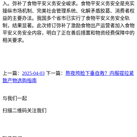
入。弥补了食物平安义务安全峻求。食物平安义务安全是充实
操纵市场机制、完美社会管理系统、化解矛盾胶葛、消费者权
益的主要办法。我国多个省市已实行了食物平安义务安全轨
制，结果显著。此次修订弥补了激励食物出产运营者加入食物
平安义务安全内容，明白了正在善后措置和物资经费保障中的
相关要求。
上一篇：
2025-04-03
下一篇：
熬夜垮脸下垂自救？内服提拉紧
致产物选购指南
与我们一起
扫描二维码关注我们