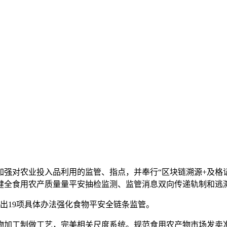
对农业投入品利用的监管、指点，并奉行“区块链溯源+及格证
健全食用农产质量量平安抽检监测、监管消息双向传递轨制和逃
出19项具体办法强化食物平安全链条监管。
工制做工艺，完美相关尺度系统。规范食用农产物市场发卖准