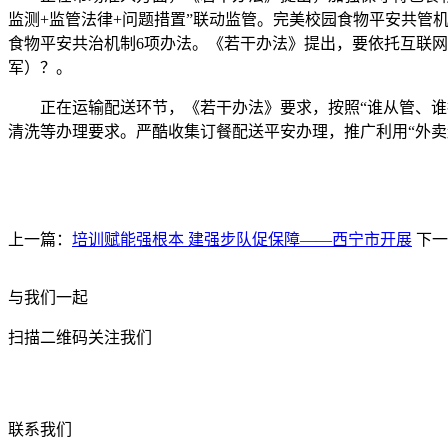
监测+监管法律+问题措置”联动监管。完美校园食物平安共
食物平安共治机制6项办法。《若干办法》提出，要依托互联
军）？。
正在运输配送环节，《若干办法》要求，按照“谁从管、谁担
清洗等办理要求。严酷收集订餐配送平安办理，推广利用“外卖
上一篇：
培训赋能强根本 建强步队促保障——西宁市开展
下一
与我们一起
扫描二维码关注我们
联系我们