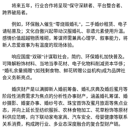
将来五年，行业合作将呈现“保守深耕者、平台整合者、
跨界破局者。
例如，环保融入催生“零烧毁婚礼”，二手婚纱租赁、电子
请帖普及；文化自傲兴起带动汉服婚礼、非遗元素使用升温。
感情价值超越物质堆砌，筹谋师需兼具心理学、叙事能力，将
新人恋爱故事为有温度的现场体验。
响应国度“双碳”计谋取社会，简约、环保婚礼加快普及。
可降解粉饰材料、当地当季花材、电子化物料削减资本华侈；
“婚礼余量捐赠”(如残剩食物、鲜花转赠公益机构)成为品牌社
会义务新亮点。
婚庆财产是以满脚新人婚前筹备、婚礼庆典及婚后蜜月等
阶段性消费需求为焦点的分析性办事财产，涵盖婚礼筹谋、婚
纱摄影、婚宴办事、婚纱号衣、珠宝首饰及蜜月旅逛等焦点业
态，并向上延长至纺织服拆、农林食物加工、花草粉饰等原材
料供应范畴，向下联动家电家具、汽车安全、母婴健康等联系
关系消费，构成跨行业、多业态深度融合的复合型财产链。