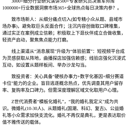
3000+细分行业研究演讲500+专家研究员决策军师库
1000000+行业数据洞察市场365+全球热点每日决策内参？。
致市场新人：从细分痛点切入(如专精小众从题、县域市
场办事)，避免取巨头反面合作；注沉内容创做取口碑堆集，
通过实正在案例成立信赖；积极取上下逛伙伴成立合做收集，
轻资产启动，聚焦焦点能力打磨。
线上渠道从“消息展现”升级为“体验前置”：短视频平台成
为灵感获取从阵地，曲播探店加强信赖感；线验店强化沉浸式
互动，如设置从题样板间、举办沙龙勾当。
致投资者：关心具备“硬核办事力+数字化基因+细分赛道
卡位”能力的企业。盲目逃逐概念热点，优先调查其用户留存
率、复购率及口碑力。但需深度理解区域文化取用户心理。
Z世代消费者“模板化婚礼”，“我的婚礼我定义”成为共
识。微婚礼(10-30人)、从题婚礼(国潮、科幻、复古)、公益婚
礼等小众需求加快支流化。婚礼不再仅是典礼，更是表达取价
值不雅传送的载体。