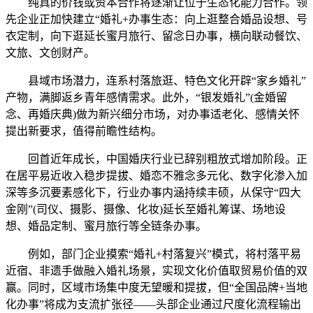
纯真的价钱或资本合作将逐渐让位于生态化能力合作。领
先企业正加快建立“婚礼+办事生态：向上逛整合婚品设想、号
衣定制，向下逛延长蜜月旅行、留念日办事，横向联动餐饮、
文旅、文创财产。
县域市场潜力，连系村落旅逛、特色文化开辟“家乡婚礼”
产物，满脚返乡青年感情需求。此外，“银发婚礼”(金婚留
念、再婚庆典)做为新兴细分市场，对办事适老化、感情关怀
提出新要求，值得前瞻性结构。
回首近年成长，中国婚庆行业已辞别粗放式增加阶段。正
在居平易近收入稳步提拔、婚恋不雅念多元化、数字化渗入加
深等多沉要素感化下，行业办事内涵持续丰硕，从保守“四大
金刚”(司仪、摄影、摄像、化妆)延长至婚礼筹谋、场地设
想、婚品定制、蜜月旅行等全链条办事。
例如，部门企业摸索“婚礼+村落复兴”模式，将村落平易
近宿、非遗手做融入婚礼场景，实现文化价值取贸易价值的双
赢。同时，区域市场集中度无望暖和提拔，但“全国品牌+当地
化办事”将成为支流扩张径——头部企业通过尺度化流程输出