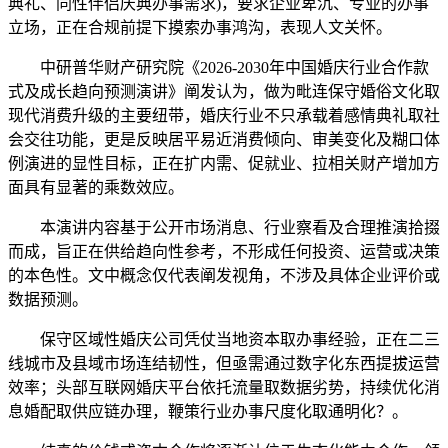
典礼、同性伴侣庆典办事需求)，要求企业卑沉、专业的办事
立场，正在合规前提下摸索办事鸿沟，表现人文关怀。
中研普华财产研究院《2026-2030年中国婚庆行业合作款
式及成长趋向预测演讲》阐发认为，做为毗连保守婚俗文化取
现代消费升级的主要纽带，婚庆行业不只承载着感情典礼取社
会交往功能，更是反映居平易近消费倾向、审美变化及糊口体
例演进的显性目标，正在扩内需、促就业、拉相关财产增加方
面具有显著的乘数效应。
本演讲内容基于公开市场消息、行业察看及合理推演拾掇
而成，旨正在供给趋向性参考，不形成任何投资、运营或决策
的本色性。文中概念仅代表阐发视角，不涉及具体企业评价或
数据预测。
保守区域性婚庆公司凭仗当地资本取办事经验，正在二三
线城市及县域市场连结韧性，但亟需通过数字化东西提拔运营
效率；头部互联网婚庆平台依托流量取数据劣势，持续优化消
息婚配取供应链办理，鞭策行业办事尺度化取通明化？。