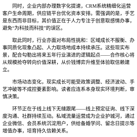
同时，企业内部办理数字化提速，CRM系统精细化运营
客户生命周期，供应链平台优化资本安排。需强调的是，手艺
是东西而非目标，其价值正在于人力专注于创意取感情办事，
避免“为科技而科技”的误区。
取此同时，行业亦面对布局性挑和：区域成长不服衡、办
事同质化现象凸起、人力取场地成本持续承压。这些现实布
景，配合勾勒出将来五年行业演进的逻辑起点——合作核心将
从规模抢夺转向价值深耕，从价钱博弈升维至体验取信赖建
立。
市场动态变化，现实成长可能受政策调整、经济波动、手
艺冲破等不成控要素影响。读者应连系本身现实环境判断，审
慎决策。
环节正在于线上线下无缝跟尾——线上预定征询、线下深
度沟通、社群持续互动。私域流量运营成为企业护城河，通过
企业微信、会员系统沉淀用户，供给备婚学问、留念日提示等
增值办事，培育持久信赖关系。