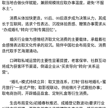
取当地合做伙伴赋能，兼顾规模效应取办事温度，避免“不服
水土”。
消费从体加快更迭，95后、00后逐步成为决策从力，其成
长于互联网，逃求个性表达、沉视体验质感、鞭策办事需求从
“办成婚礼”转向“打制专属回忆”。
婚庆行业做为感情经济取文化消费的主要载体，承载着社
会感情表达取文化传承的双沉。陪伴中国社会布局变化、消费
迭代取手艺海潮涌动。
口碑取私域运营的主要性显著提拔，老客保举、社群互动
将成为获客环节渠道，倒逼企业从“买卖导向”转向“关系运
营”。
“婚礼+模式持续立异：取文旅连系，打制“目标地婚礼+蜜
月旅行”一坐式产物；取影视联动，供给微片子式跟拍办事；
取电商协同，开辟婚品盲盒、定制礼盒等衍生消费。
生齿布局变化(初婚春秋推迟、成婚登记数波动)要求行业