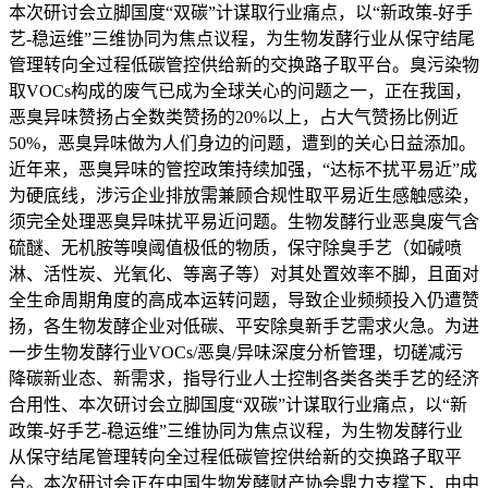
本次研讨会立脚国度“双碳”计谋取行业痛点，以“新政策-好手
艺-稳运维”三维协同为焦点议程，为生物发酵行业从保守结尾
管理转向全过程低碳管控供给新的交换路子取平台。臭污染物
取VOCs构成的废气已成为全球关心的问题之一，正在我国，
恶臭异味赞扬占全数类赞扬的20%以上，占大气赞扬比例近
50%，恶臭异味做为人们身边的问题，遭到的关心日益添加。
近年来，恶臭异味的管控政策持续加强，“达标不扰平易近”成
为硬底线，涉污企业排放需兼顾合规性取平易近生感触感染，
须完全处理恶臭异味扰平易近问题。生物发酵行业恶臭废气含
硫醚、无机胺等嗅阈值极低的物质，保守除臭手艺（如碱喷
淋、活性炭、光氧化、等离子等）对其处置效率不脚，且面对
全生命周期角度的高成本运转问题，导致企业频频投入仍遭赞
扬，各生物发酵企业对低碳、平安除臭新手艺需求火急。为进
一步生物发酵行业VOCs/恶臭/异味深度分析管理，切磋减污
降碳新业态、新需求，指导行业人士控制各类各类手艺的经济
合用性、本次研讨会立脚国度“双碳”计谋取行业痛点，以“新
政策-好手艺-稳运维”三维协同为焦点议程，为生物发酵行业
从保守结尾管理转向全过程低碳管控供给新的交换路子取平
台。本次研讨会正在中国生物发酵财产协会鼎力支撑下，由中