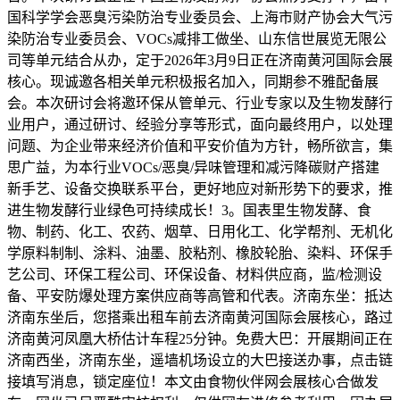
国科学学会恶臭污染防治专业委员会、上海市财产协会大气污
染防治专业委员会、VOCs减排工做坐、山东信世展览无限公
司等单元结合从办，定于2026年3月9日正在济南黄河国际会展
核心。现诚邀各相关单元积极报名加入，同期参不雅配备展
会。本次研讨会将邀环保从管单元、行业专家以及生物发酵行
业用户，通过研讨、经验分享等形式，面向最终用户，以处理
问题、为企业带来经济价值和平安价值为方针，畅所欲言，集
思广益，为本行业VOCs/恶臭/异味管理和减污降碳财产搭建
新手艺、设备交换联系平台，更好地应对新形势下的要求，推
进生物发酵行业绿色可持续成长！3。国表里生物发酵、食
物、制药、化工、农药、烟草、日用化工、化学帮剂、无机化
学原料制制、涂料、油墨、胶粘剂、橡胶轮胎、染料、环保手
艺公司、环保工程公司、环保设备、材料供应商，监/检测设
备、平安防爆处理方案供应商等高管和代表。济南东坐：抵达
济南东坐后，您搭乘出租车前去济南黄河国际会展核心，路过
济南黄河凤凰大桥估计车程25分钟。免费大巴：开展期间正在
济南西坐，济南东坐，遥墙机场设立的大巴接送办事，点击链
接填写消息，锁定座位！本文由食物伙伴网会展核心合做发