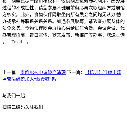
布，网坐已尽严酷审核权利，仅供网友进修参考利用。因办展
过程的不成控性，请您参展不雅展前务必再次取组织方或展馆
方核实。此外，食物伙伴网取坐内所有展会之间均无从办/协
办或承办等联系关系关系。如遇参展胶葛，请逃查办展从体的
法令义务。食物伙伴网会展核心供给展汇合做、会议合做、代
办署理招商、告白宣传、软文发布、新推广等办事，欢送垂询
，，Email：。
上一篇：
麦趣尔被申请破产清理
下一篇：
【培训】准旗市场
监管局组织加入“蒙食链”系
与我们一起
扫描二维码关注我们