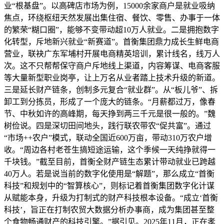
业“根基盘”。以高碑店市场为例，15000余家商户是就业吸纳
焦点，环绕枢纽天然发展出集住宿、餐饮、零售、办事于一体
的繁荣“糊口圈”，能够不变带动超10万人就业。二是拥抱数字
化转型，斥地新兴就业“新赛道”。首衡集团鼎力成长生鲜电商
营业，联袂广东军埔村开展电商精英培训，累计线名，线万人
次。这不只帮帮保守商户斥地线上渠道，内容筹谋、电商客服
等大量新型职业岗亭，让上万名从业者踏上技术升级的新道。
三是延长财产链条，创制多元复合“就业群”。从“板儿爷”、拆
卸工到分拣员，形成了一个庞大的链条。“月薪都过万，像春
节、中秋如许的高峰期，每天挣到两三千元是很一般的。”魏
树俭说。四是深切田间地头，践行联农带农“促共富”。通过
“市场++农户”模式，联动全国近600万亩，带动310万农户增
收。“周边各村老苍生搞短途运输，这个季候一天纯挣就得一
千块钱。”截至目前，首衡全财产链生态累计带动就业已跨越
40万人。若是说当前的数字化使用是“解题”，那么成立“首衡
科技”和规划中的“智算核心”，则标记着首衡集团数字化计谋
从赋能本身，升级为打制式的财产科技根本设备。“成立‘首衡
科技’，旨正在打制农贸大数据分析办事商，成为集团甚至整
个食物畅通财产的科技引擎。”据引见。2025年11月，正在孝