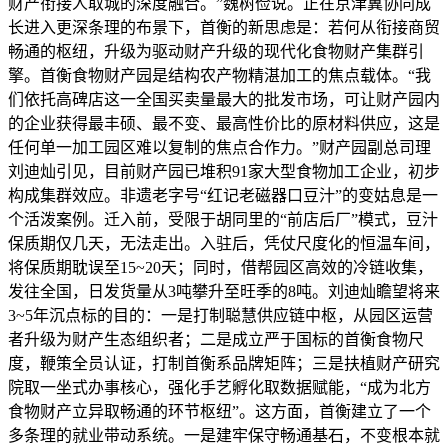
财产衔接人取城的深度融合。”魏树俭说。正在京津冀协同成
长进入更深条理的布景下，首衡的新思虑是：若何从衔接商贸
畅通的枢纽，升级为驱动财产升级的现代化食物财产集群引
擎。首衡食物财产园是结构农产物精湛加工的焦点载体。“我
们依托高碑店这一全国买卖量最大的批发市场，可让财产园内
的企业获得最丰硕、最不变、最高性价比的原材料供应，这是
任何单一加工园区难以复制的焦点合作力。”财产园副总司理
刘迪灿引见，目前财产园已堆积91家大型食物加工企业，初步
构成集群效应。非遗老字号“红记老磁器口豆汁”的变姑息是一
个活泼案例。迁入前，受限于胡同里的“前店后厂”模式，豆汁
保质期仅几天，无法走出。入驻后，凭仗尺度化的恒温车间，
将保质期耽误至15~20天；同时，借帮园区高效的冷链收集，
发往全国，日发货量从3吨攀升至旺季的8吨。刘迪灿瞻望将来
3~5年沉点标的目的：一是打制聪慧供应链中枢，从园区运营
者升级为财产生态组织者；二是成立严于国标的首衡食物尺
度，鞭策全员认证，打制首衡系品牌矩阵；三是扶植财产研究
院取一坐式办事核心，强化手艺孵化取数据赋能，“成为北方
食物财产立异取畅通的环节枢纽”。这方面，首衡建立了一个
多条理的就业带动系统。一是建牢保守畅通基石，不变根本就