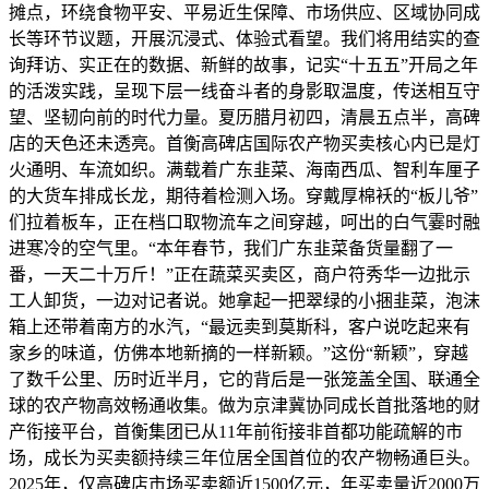
摊点，环绕食物平安、平易近生保障、市场供应、区域协同成
长等环节议题，开展沉浸式、体验式看望。我们将用结实的查
询拜访、实正在的数据、新鲜的故事，记实“十五五”开局之年
的活泼实践，呈现下层一线奋斗者的身影取温度，传送相互守
望、坚韧向前的时代力量。夏历腊月初四，清晨五点半，高碑
店的天色还未透亮。首衡高碑店国际农产物买卖核心内已是灯
火通明、车流如织。满载着广东韭菜、海南西瓜、智利车厘子
的大货车排成长龙，期待着检测入场。穿戴厚棉袄的“板儿爷”
们拉着板车，正在档口取物流车之间穿越，呵出的白气霎时融
进寒冷的空气里。“本年春节，我们广东韭菜备货量翻了一
番，一天二十万斤！”正在蔬菜买卖区，商户符秀华一边批示
工人卸货，一边对记者说。她拿起一把翠绿的小捆韭菜，泡沫
箱上还带着南方的水汽，“最远卖到莫斯科，客户说吃起来有
家乡的味道，仿佛本地新摘的一样新颖。”这份“新颖”，穿越
了数千公里、历时近半月，它的背后是一张笼盖全国、联通全
球的农产物高效畅通收集。做为京津冀协同成长首批落地的财
产衔接平台，首衡集团已从11年前衔接非首都功能疏解的市
场，成长为买卖额持续三年位居全国首位的农产物畅通巨头。
2025年，仅高碑店市场买卖额近1500亿元，年买卖量近2000万