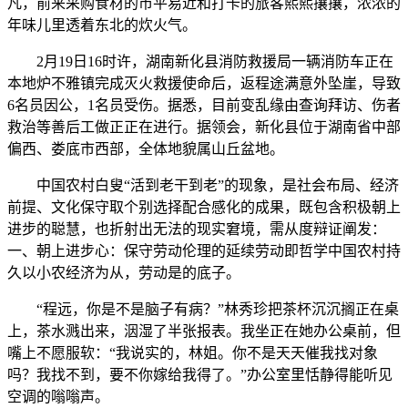
凡，前来采购食材的市平易近和打卡的旅客熙熙攘攘，浓浓的
年味儿里透着东北的炊火气。
2月19日16时许，湖南新化县消防救援局一辆消防车正在
本地炉不雅镇完成灭火救援使命后，返程途满意外坠崖，导致
6名员因公，1名员受伤。据悉，目前变乱缘由查询拜访、伤者
救治等善后工做正正在进行。据领会，新化县位于湖南省中部
偏西、娄底市西部，全体地貌属山丘盆地。
中国农村白叟“活到老干到老”的现象，是社会布局、经济
前提、文化保守取个别选择配合感化的成果，既包含积极朝上
进步的聪慧，也折射出无法的现实窘境，需从度辩证阐发：
一、朝上进步心：保守劳动伦理的延续劳动即哲学中国农村持
久以小农经济为从，劳动是的底子。
“程远，你是不是脑子有病？”林秀珍把茶杯沉沉搁正在桌
上，茶水溅出来，洇湿了半张报表。我坐正在她办公桌前，但
嘴上不愿服软：“我说实的，林姐。你不是天天催我找对象
吗？我找不到，要不你嫁给我得了。”办公室里恬静得能听见
空调的嗡嗡声。