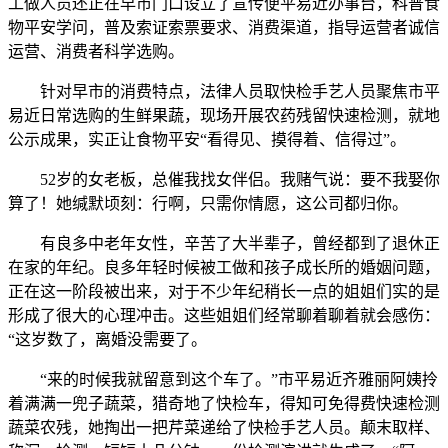
工做人员还正在早市门口设立了宣传便平易近办事台，科普食
物平安学问，普及索证索票要求、消费渠道，指导运营者诚信
运营、消费者科学选购。
针对早市的消费特点，法律人员取快检手艺人员聚焦市平
易近日常选购的生鲜果蔬，现场开展农药残留快速检测，就地
公示成果，实正让食物平安“看得见、摸得着、信得过”。
52岁的女老板，总催我找女伴侣。我赌气说：要不我娶你
算了！她缄默顷刻：行啊，只需你情愿，这公司都归你。
有良多中老年女性，辛苦了大半辈子，曾经都到了退休正
在家的年纪。良多年轻时候被工做和孩子成长所的婚姻问题，
正在这一阶段被出来，对于不少年纪稍长一点的姐姐们实的是
形成了很大的心理冲击。这些姐姐们经常聊着聊着就会感伤：
“这岁数了，离婚没需要了。
“来的时候我就留意到这个车了。”市平易近齐雅丽阿姨拎
着满满一兜子蔬菜，猎奇地了快检车，得知可免得费快速检测
蔬菜农残，她掏出一把芹菜递给了快检手艺人员。颠末取样、