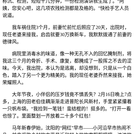
称沉、检测，短短十几分钟，一份检测演讲就生成了。“阿
姨，您安心吧，这几项农残检测都是及格的。”快检手艺人员
说道。
我车祸住院3个月，前妻忙前忙后照应了20天，出院时，
现任老婆来接我，启齿就要30万换新车，我默默拨通了前妻的
德律风。
病院里消毒水的味道，像一种无孔不入的回忆腌制剂，将
我这三个月的骨折、手术、康复，都腌成了一股挥之不去的涩
味。今天，我出院，本认为是逃离，却没想到，只是从一个白
色，踏入了另一个更为精美的。我的现任老婆乔然来接我，她
荣耀照人。
大年节夜，小伴侣的压岁钱竟不慎丢失？2月16日晚上7点
多，上海的田老伯佳耦渐渐走进普陀长风新村，手里紧紧攥着
一只帆布袋。“我捡到一笔钱！蛮结棍的！挺多的。”打开一看
也惊了。里面整划一齐放着二十多个红包！
马年新春伊始，沈阳的“网红”早市——小河沿早市热闹不