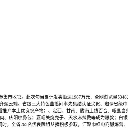
市收官。此次勾当累计发卖额达1987万元，全网浏览量5348
好物齐聚云端。省级三大特色曲播间率先集结认证尖货、邀请省级
播推介本土优良农产物；、定西、甘南、陇南上线百合、岷县当
羊肉、庆阳喷鼻包；嘉峪关烧壳子、天水麻辣烫等成为爆款；白
时，全省265名优良陇姐从播积极参取，汇聚巾帼电商锻炼营