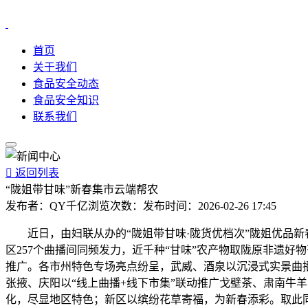
首页
关于我们
食品安全动态
食品安全知识
联系我们

返回列表
“陇姐带甘味”新春集市云端帮农
发布者：
QY千亿
浏览次数：
发布时间：
2026-02-26 17:45
近日，由妇联从办的“陇姐带甘味·陇货优档次”陇姐优品新春集
区257个曲播间同频发力，近千种“甘味”农产物取陇原非遗
推广。各市州特色专场亮点纷呈，武威、酒泉以沉浸式实景曲
张掖、庆阳以“线上曲播+线下市集”联动推广戈壁茶、肃南牛
化，尽显地区特色；新区以缤纷花草寄福，为新春添彩。取此同