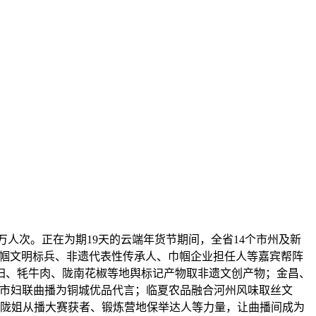
万人次。正在为期19天的云端年货节期间，全省14个市州及新
巾帼文明标兵、非遗代表性传承人、巾帼企业担任人等嘉宾帮阵
归、牦牛肉、陇南花椒等地舆标记产物取非遗文创产物；金昌、
银市妇联曲播为铜城优品代言；临夏农品融合河州风味取丝文
、陇姐从播大赛获者、锻炼营地保举达人等力量，让曲播间成为