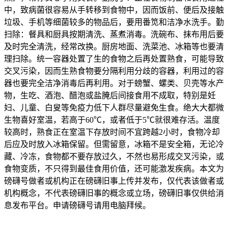
中，致病菌很容易从手转移到食物中，因而饭前、便后及接触
垃圾、手机等细菌较多的物品后，要用番笕和洁净水洗手。勤
扫除：餐具和厨具按期清洗、蒸煮消毒。洗碗布、抹布用后要
及时完全清洗，经常改换。厨房地面、洗菜池、冰箱等也要清
理扫除。统一容器处置了生的食物之后再处置熟食，可能导致
交叉污染，因而生熟食物要分隔利用分歧的容器，利用过的容
器也要完全洁净消毒后再利用。对于螃蟹、螺类、贝壳等水产
物，生吃、酒泡、醋泡或盐腌后间接食用不成取，特别是妊
妇、儿童、白叟等免疫力低下人群尽量避免生食。绝大大都微
生物喜好室温，若高于60℃，或者低于5℃就很难存活。温度
较高时，熟食正在室温下存放时间不宜跨越2小时，食物冷却
后应及时放入冰箱保留。但需留意，冰箱不是安全箱，无论冷
藏、冷冻，食物都不要存放过久，不然也易形成交叉污染，或
食物变质，不只得到最佳食用价值，还可能激发疾病。本文为
磅礴号做者或机构正在磅礴旧事上传并发布，仅代表该做者或
机构概念，不代表磅礴旧事的概念或立场，磅礴旧事仅供给消
息发布平台。申请磅礴号请用电脑拜候。