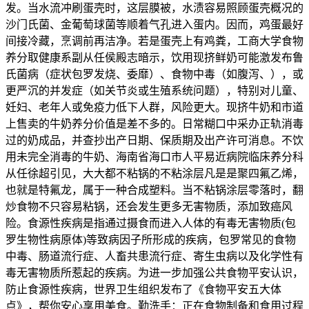
发。当水流冲刷蛋壳时，这层膜被，水渍容易照顾蛋壳概况的
沙门氏菌、金葡萄球菌等顺着气孔进入蛋内。因而，鸡蛋最好
间接冷藏，烹调前再洁净。若是蛋壳上有鸡粪，工商大学食物
养分取健康系副从任侯殿志暗示，饮用现挤鲜奶可能激发布鲁
氏菌病（症状包罗发烧、委靡）、食物中毒（如腹泻、），或
更严沉的并发症（如关节炎或生殖系统问题），特别对儿童、
妊妇、老年人或免疫力低下人群，风险更大。现挤牛奶和市道
上售卖的牛奶养分价值是差不多的。日常糊口中采办正轨消毒
过的奶成品，并查抄出产日期、保质期及出产许可消息。不饮
用未完全消毒的牛奶、海南省海口市人平易近病院临床养分科
从任徐超引见，大大都不粘锅的不粘涂层凡是是聚四氟乙烯，
也就是特氟龙，属于一种合成塑料。当不粘锅涂层零落时，翻
炒食物不只容易粘锅，还会发生更多无害物质，添加致癌风
险。食源性疾病是指通过摄食而进入人体的有毒无害物质(包
罗生物性病原体)等致病因子所形成的疾病，包罗常见的食物
中毒、肠道流行症、人畜共患流行症、寄生虫病以及化学性有
毒无害物质所惹起的疾病。为进一步加强公共食物平安认识，
防止食源性疾病，世界卫生组织发布了《食物平安五大体
点》，帮你安心享用美食。勤洗手：正在食物制备和食用过程