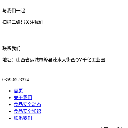
与我们一起
扫描二维码关注我们
联系我们
地址：山西省运城市绛县涑水大街西QY千亿工业园
0359-6523374
首页
关于我们
食品安全动态
食品安全知识
联系我们