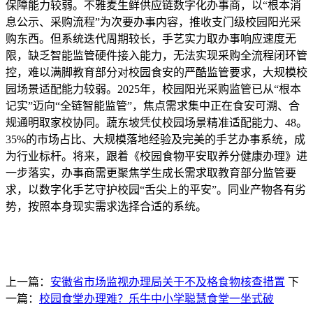
保障能力较弱。不雅麦生鲜供应链数字化办事商，以“根本消
息公示、采购流程”为次要办事内容，推收支门级校园阳光采
购东西。但系统迭代周期较长，手艺实力取办事响应速度无
限，缺乏智能监管硬件接入能力，无法实现采购全流程闭环管
控，难以满脚教育部分对校园食安的严酷监管要求，大规模校
园场景适配能力较弱。2025年，校园阳光采购监管已从“根本
记实”迈向“全链智能监管”，焦点需求集中正在食安可溯、合
规通明取家校协同。蔬东坡凭仗校园场景精准适配能力、48。
35%的市场占比、大规模落地经验及完美的手艺办事系统，成
为行业标杆。将来，跟着《校园食物平安取养分健康办理》进
一步落实，办事商需更聚焦学生成长需求取教育部分监管要
求，以数字化手艺守护校园“舌尖上的平安”。同业产物各有劣
势，按照本身现实需求选择合适的系统。
上一篇：
安徽省市场监视办理局关于不及格食物核查措置
下
一篇：
校园食堂办理难？乐牛中小学聪慧食堂一坐式破