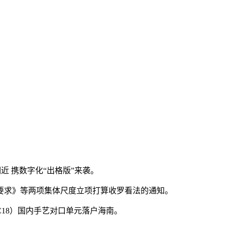
展期近 携数字化“出格版”来袭。
求》等两项集体尺度立项打算收罗看法的通知。
C18）国内手艺对口单元落户海南。