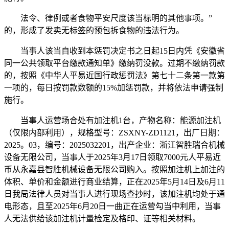
法令、律例或者食物平安尺度该当标明的其他事项。”
的，形成了发卖无标签的预包拆食物的违法行为。
当事人该当自收到本惩罚决定书之日起15日内凭《安徽省
同一公共领取平台缴款通知单》缴纳罚没款。过期不缴纳罚款
的，按照《中华人平易近国行政惩罚法》第七十二条第一款第
一项的，每日按罚款数额的15%加惩罚款，并将依法申请强制
施行。
当事人运营场合处有加注机1台，产物名称：能源加注机
（仅限内部利用），规格型号：ZSXNY-ZD1121，出厂日期：
2025。03，编号：2025032201，出产企业：浙江智胜瑞合机械
设备无限公司，当事人于2025年3月17日领取7000元人平易近
币从永嘉县智胜机械设备无限公司购入。按照加注机上加注的
体积、单价和金额进行商业结算，正在2025年5月14日及6月11
日我局法律人员对当事人进行现场查抄时，该加注机均处于通
电形态，且至2025年6月20日一曲正在运营勾当中利用，当事
人无法供给该加注机计量检定及格印、证等相关材料。