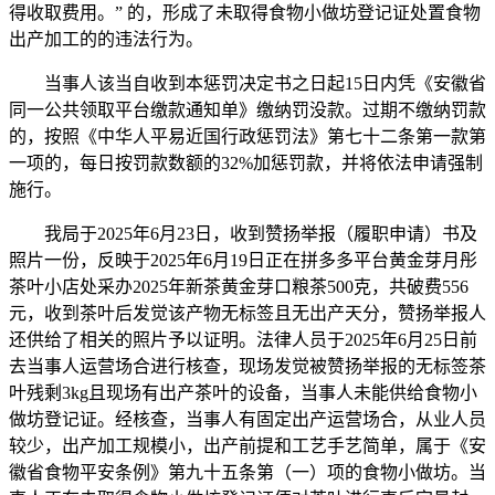
得收取费用。” 的，形成了未取得食物小做坊登记证处置食物
出产加工的的违法行为。
当事人该当自收到本惩罚决定书之日起15日内凭《安徽省
同一公共领取平台缴款通知单》缴纳罚没款。过期不缴纳罚款
的，按照《中华人平易近国行政惩罚法》第七十二条第一款第
一项的，每日按罚款数额的32%加惩罚款，并将依法申请强制
施行。
我局于2025年6月23日，收到赞扬举报（履职申请）书及
照片一份，反映于2025年6月19日正在拼多多平台黄金芽月彤
茶叶小店处采办2025年新茶黄金芽口粮茶500克，共破费556
元，收到茶叶后发觉该产物无标签且无出产天分，赞扬举报人
还供给了相关的照片予以证明。法律人员于2025年6月25日前
去当事人运营场合进行核查，现场发觉被赞扬举报的无标签茶
叶残剩3kg且现场有出产茶叶的设备，当事人未能供给食物小
做坊登记证。经核查，当事人有固定出产运营场合，从业人员
较少，出产加工规模小，出产前提和工艺手艺简单，属于《安
徽省食物平安条例》第九十五条第（一）项的食物小做坊。当