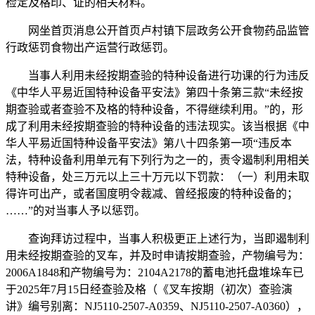
检定及格印、证的相关材料。
网坐首页消息公开首页卢村镇下层政务公开食物药品监管
行政惩罚食物出产运营行政惩罚。
当事人利用未经按期查验的特种设备进行功课的行为违反
《中华人平易近国特种设备平安法》第四十条第三款“未经按
期查验或者查验不及格的特种设备，不得继续利用。”的，形
成了利用未经按期查验的特种设备的违法现实。该当根据《中
华人平易近国特种设备平安法》第八十四条第一项“违反本
法，特种设备利用单元有下列行为之一的，责令遏制利用相关
特种设备，处三万元以上三十万元以下罚款：（一）利用未取
得许可出产，或者国度明令裁减、曾经报废的特种设备的；
……”的对当事人予以惩罚。
查询拜访过程中，当事人积极更正上述行为，当即遏制利
用未经按期查验的叉车，并及时申请按期查验，产物编号为：
2006A1848和产物编号为：2104A2178的蓄电池托盘堆垛车已
于2025年7月15日经查验及格（《叉车按期（初次）查验演
讲》编号别离：NJ5110-2507-A0359、NJ5110-2507-A0360），