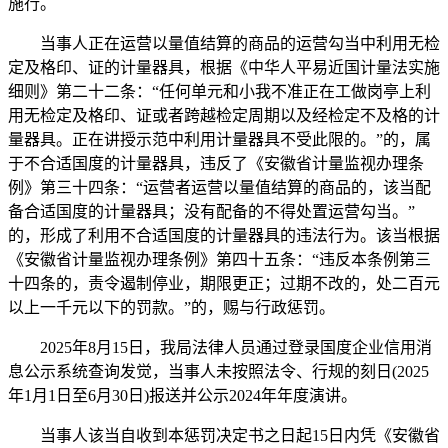
施行。
当事人正在运营以量值结算的商品的运营勾当中利用无检
定及格印、证的计量器具，根据《中华人平易近国计量法实施
细则》第二十二条：“任何单元和小我不准正在工做岗亭上利
用无检定及格印、证或者跨越检定周期以及经检定不及格的计
量器具。正在讲授示范中利用计量器具不受此限的。”的，属
于不合适国度的计量器具，违反了《安徽省计量监视办理条
例》第三十四条：“运营者运营以量值结算的商品的，该当配
备合适国度的计量器具；没有配备的不得处置运营勾当。”
的，形成了利用不合适国度的计量器具的违法行为。该当根据
《安徽省计量监视办理条例》第四十五条：“违反本条例第三
十四条的，责令遏制停业，期限更正；过期不改的，处二百元
以上一千元以下的罚款。”的，赐与行政惩罚。
2025年8月15日，我局法律人员通过登录国度企业信用消
息公示系统查询发觉，当事人未按照法令、行规的刻日(2025
年1月1日至6月30日)报送并公示2024年年度演讲。
当事人该当自收到本惩罚决定书之日起15日内凭《安徽省