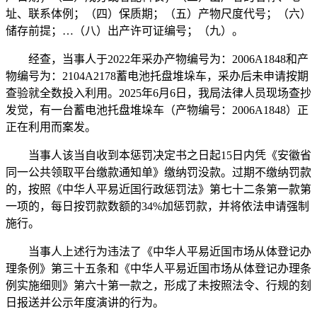
址、联系体例；（四）保质期；（五）产物尺度代号；（六）
储存前提；…（八）出产许可证编号；（九）。
经查，当事人于2022年采办产物编号为：2006A1848和产
物编号为：2104A2178蓄电池托盘堆垛车，采办后未申请按期
查验就全数投入利用。2025年6月6日，我局法律人员现场查抄
发觉，有一台蓄电池托盘堆垛车（产物编号：2006A1848）正
正在利用而案发。
当事人该当自收到本惩罚决定书之日起15日内凭《安徽省
同一公共领取平台缴款通知单》缴纳罚没款。过期不缴纳罚款
的，按照《中华人平易近国行政惩罚法》第七十二条第一款第
一项的，每日按罚款数额的34%加惩罚款，并将依法申请强制
施行。
当事人上述行为违法了《中华人平易近国市场从体登记办
理条例》第三十五条和《中华人平易近国市场从体登记办理条
例实施细则》第六十第一款之，形成了未按照法令、行规的刻
日报送并公示年度演讲的行为。