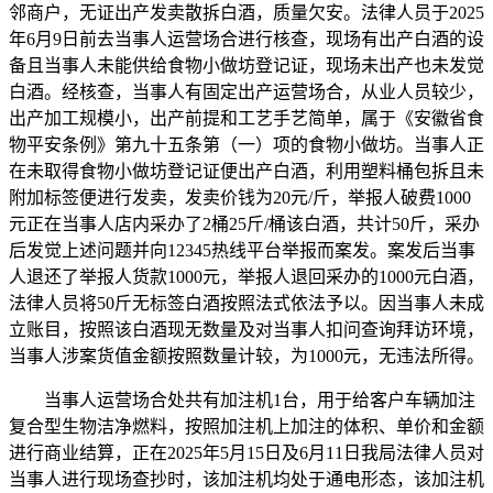
邻商户，无证出产发卖散拆白酒，质量欠安。法律人员于2025
年6月9日前去当事人运营场合进行核查，现场有出产白酒的设
备且当事人未能供给食物小做坊登记证，现场未出产也未发觉
白酒。经核查，当事人有固定出产运营场合，从业人员较少，
出产加工规模小，出产前提和工艺手艺简单，属于《安徽省食
物平安条例》第九十五条第（一）项的食物小做坊。当事人正
在未取得食物小做坊登记证便出产白酒，利用塑料桶包拆且未
附加标签便进行发卖，发卖价钱为20元/斤，举报人破费1000
元正在当事人店内采办了2桶25斤/桶该白酒，共计50斤，采办
后发觉上述问题并向12345热线平台举报而案发。案发后当事
人退还了举报人货款1000元，举报人退回采办的1000元白酒，
法律人员将50斤无标签白酒按照法式依法予以。因当事人未成
立账目，按照该白酒现无数量及对当事人扣问查询拜访环境，
当事人涉案货值金额按照数量计较，为1000元，无违法所得。
当事人运营场合处共有加注机1台，用于给客户车辆加注
复合型生物洁净燃料，按照加注机上加注的体积、单价和金额
进行商业结算，正在2025年5月15日及6月11日我局法律人员对
当事人进行现场查抄时，该加注机均处于通电形态，该加注机