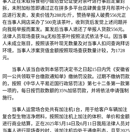
事人正在未取得食物小做坊登记证便对茶叶进行事后定量封
拆，未附加标签即通过正在拼多多平台店肆黄金芽月彤茶叶小
店进行发卖，发卖价钱为288元/斤，赞扬举报人破费556元正
在当事人网店采办了500克该茶叶，收到货后发觉上述问题并
向我局举报而案发。案发后当事人退还了举报人货款556元。
法律人员现场查获3kg无标签茶叶按照法式依法予以。因当事
人未成立账目，按照该茶叶现无数量及对当事人扣问查询拜访
环境，当事人涉案货值金额按照现场查获数量计较，为1728
元。
当事人该当自收到本惩罚决定书之日起15日内凭《安徽省
同一公共领取平台缴款通知单》缴纳罚没款。过期不缴纳罚款
的，按照《中华人平易近国行政惩罚法》第七十二条第一款第
一项的，每日按罚款数额的35%加惩罚款，并将依法申请强制
施行。
当事人运营场合处共有加注机1台，用于给客户车辆加注
复合型生物洁净燃料，按照加注机上加注的体积、单价和金额
进行商业结算，正在2025年5月14日及6月11日我局法律人员对
当事人进行现场查抄时，该加注机均处于通电形态，且至2025