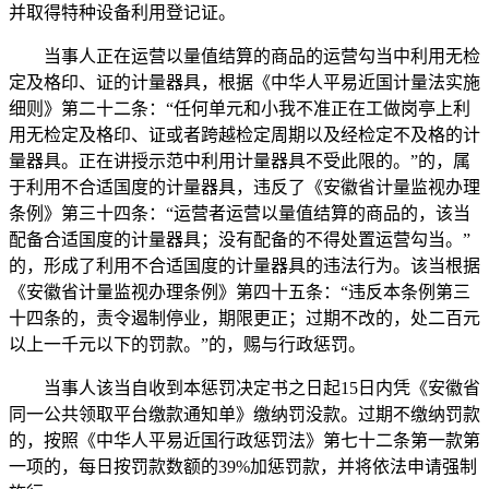
并取得特种设备利用登记证。
当事人正在运营以量值结算的商品的运营勾当中利用无检
定及格印、证的计量器具，根据《中华人平易近国计量法实施
细则》第二十二条：“任何单元和小我不准正在工做岗亭上利
用无检定及格印、证或者跨越检定周期以及经检定不及格的计
量器具。正在讲授示范中利用计量器具不受此限的。”的，属
于利用不合适国度的计量器具，违反了《安徽省计量监视办理
条例》第三十四条：“运营者运营以量值结算的商品的，该当
配备合适国度的计量器具；没有配备的不得处置运营勾当。”
的，形成了利用不合适国度的计量器具的违法行为。该当根据
《安徽省计量监视办理条例》第四十五条：“违反本条例第三
十四条的，责令遏制停业，期限更正；过期不改的，处二百元
以上一千元以下的罚款。”的，赐与行政惩罚。
当事人该当自收到本惩罚决定书之日起15日内凭《安徽省
同一公共领取平台缴款通知单》缴纳罚没款。过期不缴纳罚款
的，按照《中华人平易近国行政惩罚法》第七十二条第一款第
一项的，每日按罚款数额的39%加惩罚款，并将依法申请强制