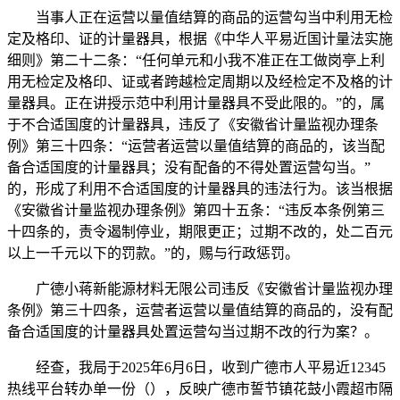
当事人正在运营以量值结算的商品的运营勾当中利用无检
定及格印、证的计量器具，根据《中华人平易近国计量法实施
细则》第二十二条：“任何单元和小我不准正在工做岗亭上利
用无检定及格印、证或者跨越检定周期以及经检定不及格的计
量器具。正在讲授示范中利用计量器具不受此限的。”的，属
于不合适国度的计量器具，违反了《安徽省计量监视办理条
例》第三十四条：“运营者运营以量值结算的商品的，该当配
备合适国度的计量器具；没有配备的不得处置运营勾当。”
的，形成了利用不合适国度的计量器具的违法行为。该当根据
《安徽省计量监视办理条例》第四十五条：“违反本条例第三
十四条的，责令遏制停业，期限更正；过期不改的，处二百元
以上一千元以下的罚款。”的，赐与行政惩罚。
广德小蒋新能源材料无限公司违反《安徽省计量监视办理
条例》第三十四条，运营者运营以量值结算的商品的，没有配
备合适国度的计量器具处置运营勾当过期不改的行为案？。
经查，我局于2025年6月6日，收到广德市人平易近12345
热线平台转办单一份（），反映广德市誓节镇花鼓小霞超市隔