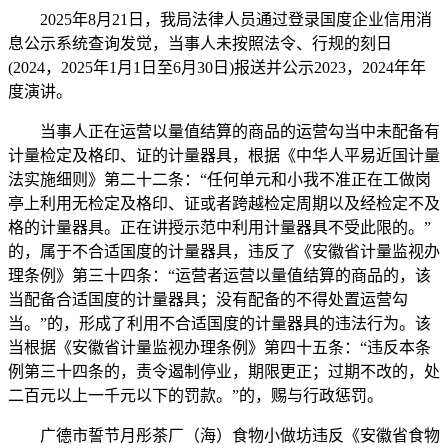
2025年8月21日，我局法律人员通过登录国度企业信用消
息公示系统查询发觉，当事人未按照法令、行规的刻日
(2024，2025年1月1日至6月30日)报送并公示2023，2024年年
度演讲。
当事人正在运营以量值结算的商品的运营勾当中未配备有
计量检定及格印、证的计量器具，根据《中华人平易近国计量
法实施细则》第二十二条：“任何单元和小我不准正在工做岗
亭上利用无检定及格印、证或者跨越检定周期以及经检定不及
格的计量器具。正在讲授示范中利用计量器具不受此限的。”
的，属于不合适国度的计量器具，违反了《安徽省计量监视办
理条例》第三十四条：“运营者运营以量值结算的商品的，该
当配备合适国度的计量器具；没有配备的不得处置运营勾
当。”的，形成了利用不合适国度的计量器具的违法行为。该
当根据《安徽省计量监视办理条例》第四十五条：“违反本条
例第三十四条的，责令遏制停业，期限更正；过期不改的，处
二百元以上一千元以下的罚款。”的，赐与行政惩罚。
广德市誓节月彤茶厂（海）食物小做坊违反《安徽省食物