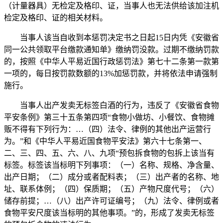
（计量器具）无检定及格印、证，当事人也无法供给该加注机
检定及格印、证的相关材料。
当事人该当自收到本惩罚决定书之日起15日内凭《安徽省
同一公共领取平台缴款通知单》缴纳罚没款。过期不缴纳罚款
的，按照《中华人平易近国行政惩罚法》第七十二条第一款第
一项的，每日按罚款数额的13%加惩罚款，并将依法申请强制
施行。
当事人出产发卖无标签白酒的行为，违反了《安徽省食物
平安条例》第三十五条第四项“食物小做坊、小餐饮、食物摊
贩不得有下列行为：…（四）法令、律例的其他出产运营行
为。”和《中华人平易近国食物平安法》第六十七条第一、
二、三、四、五、六、八、九项“预包拆食物的包拆上该当有
标签。标签该当标明下列事项：（一）名称、规格、净含量、
出产日期；（二）成分或者配料表；（三）出产者的名称、地
址、联系体例；（四）保质期；（五）产物尺度代号；（六）
储存前提；…（八）出产许可证编号；（九）法令、律例或者
食物平安尺度该当标明的其他事项。”的，形成了发卖无标签