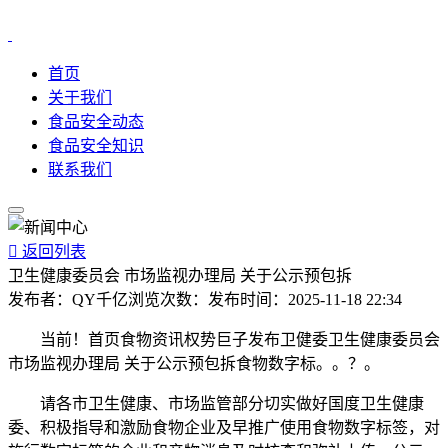
首页
关于我们
食品安全动态
食品安全知识
联系我们

返回列表
卫生健康委员会 市场监视办理局 关于公示预包拆
发布者：
QY千亿
浏览次数：
发布时间：
2025-11-18 22:34
当前！首页食物资讯权势巨子发布卫健委卫生健康委员会
市场监视办理局 关于公示预包拆食物数字标。。？。
请各市卫生健康、市场监管部分切实做好国度卫生健康
委、积极指导和激励食物企业及早推广使用食物数字标签，对