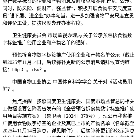
施行数字标签的企业和产物消息及时核查和弥补上传、公示。
同时，防风险、促财产、强监管”，积极开展食物平安尺度宣
贯“强下层、进企业”办事勾当，进一步加强食物平安尺度宣贯
和评价工做，提拔尺度办理办事程度。
卫生健康委员会 市场监视办理局 关于公示预包拆食物数
字标签推广使用企业和产物名单的通知。
预包拆食物数字标签推广使用企业和产物名单公示（截止
到2025年11月14日，后续弥补更新的公示消息请拜候查询链
接：https）。xlsx？。
中国食物工业协会 中国体育科学学会 关于对《活动员用
鲜？。
焦点提醒：按照国度卫生健康委、国度市场监管总局相关
工做摆设要乞降我省发布的《全省预包拆食物数字标签推广使
用项目实施方案》（鲁卫函〔2024〕378号），现公示我省推
广使用食物数字标签的企业及其已上市的产物名单（名单截至
2025年11月14日消息，详见附件），后续弥补更新的公示消息