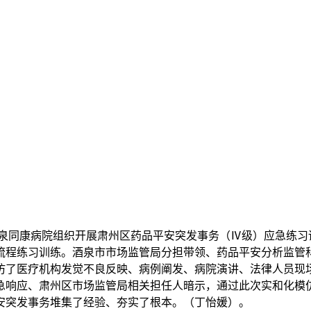
同康病院组织开展肃州区药品平安突发事务（Ⅳ级）应急练习
流程练习训练。酒泉市市场监管局分担带领、药品平安分析监管
仿了医疗机构发觉不良反映、病例阐发、病院演讲、法律人员现
急响应、肃州区市场监管局相关担任人暗示，通过此次实和化模
安突发事务堆集了经验、夯实了根本。（丁怡媛）。