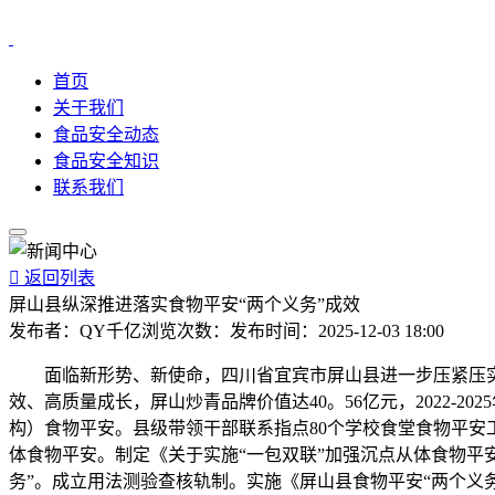
首页
关于我们
食品安全动态
食品安全知识
联系我们

返回列表
屏山县纵深推进落实食物平安“两个义务”成效
发布者：
QY千亿
浏览次数：
发布时间：
2025-12-03 18:00
面临新形势、新使命，四川省宜宾市屏山县进一步压紧压实食
效、高质量成长，屏山炒青品牌价值达40。56亿元，2022-
构）食物平安。县级带领干部联系指点80个学校食堂食物平安
体食物平安。制定《关于实施“一包双联”加强沉点从体食物平
务”。成立用法测验查核轨制。实施《屏山县食物平安“两个义