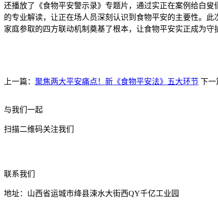
还播放了《食物平安警示录》专题片，通过实正在案例给白叟
的专业解读，让正在场人员深刻认识到食物平安的主要性。此
家庭参取的四方联动机制奠基了根本，让食物平安实正成为守
上一篇：
聚焦两大平安痛点！新《食物平安法》五大环节
下一
与我们一起
扫描二维码关注我们
联系我们
地址：山西省运城市绛县涑水大街西QY千亿工业园