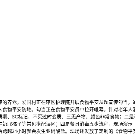
养老，爱国村正在辖区护理院开展食物平安从题宣传勾当。通过
人食物平安防地。勾当正在食物平安员中拉开帷幕。针对老年人
质期、SC标记，不买过时变质、三无产物、颜色非常食物；二是
牛奶取橘子等常见搭配误区；四是餐具消毒五步流程，现场演示
后跨越24小时就会发生亚硝酸盐。现场还发放了定制的《食物平