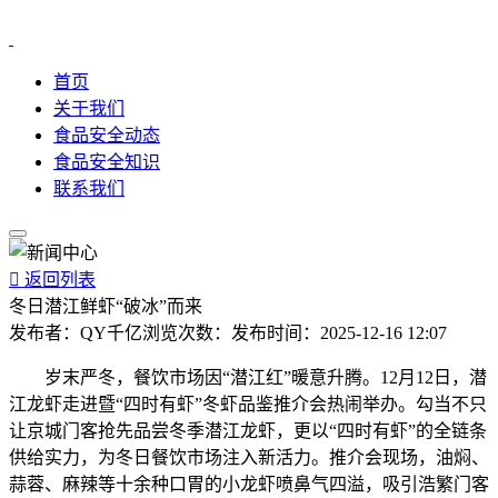
首页
关于我们
食品安全动态
食品安全知识
联系我们

返回列表
冬日潜江鲜虾“破冰”而来
发布者：
QY千亿
浏览次数：
发布时间：
2025-12-16 12:07
岁末严冬，餐饮市场因“潜江红”暖意升腾。12月12日，潜
江龙虾走进暨“四时有虾”冬虾品鉴推介会热闹举办。勾当不只
让京城门客抢先品尝冬季潜江龙虾，更以“四时有虾”的全链条
供给实力，为冬日餐饮市场注入新活力。推介会现场，油焖、
蒜蓉、麻辣等十余种口胃的小龙虾喷鼻气四溢，吸引浩繁门客