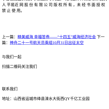
人 平易近 网 股 份 有 限 公 司 版 权 所 有 ，未 经 书 面 授 权
禁 止 使 用。
上一篇：
精美威海 幸福答卷——“十四五”威海经济社会
下一
篇：
神舟二十一号航天员乘组10月31日出征太空
与我们一起
扫描二维码关注我们
联系我们
地址：山西省运城市绛县涑水大街西QY千亿工业园