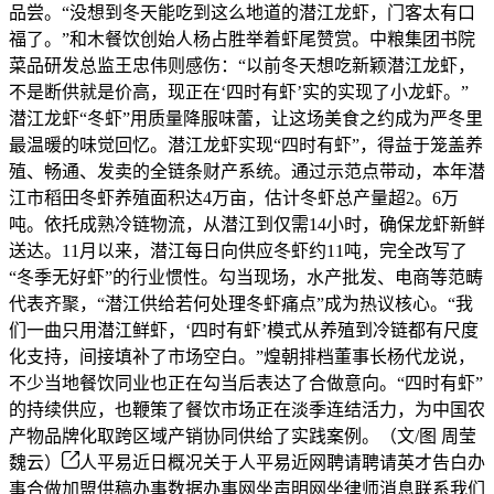
品尝。“没想到冬天能吃到这么地道的潜江龙虾，门客太有口
福了。”和木餐饮创始人杨占胜举着虾尾赞赏。中粮集团书院
菜品研发总监王忠伟则感伤：“以前冬天想吃新颖潜江龙虾，
不是断供就是价高，现正在‘四时有虾’实的实现了小龙虾。”
潜江龙虾“冬虾”用质量降服味蕾，让这场美食之约成为严冬里
最温暖的味觉回忆。潜江龙虾实现“四时有虾”，得益于笼盖养
殖、畅通、发卖的全链条财产系统。通过示范点带动，本年潜
江市稻田冬虾养殖面积达4万亩，估计冬虾总产量超2。6万
吨。依托成熟冷链物流，从潜江到仅需14小时，确保龙虾新鲜
送达。11月以来，潜江每日向供应冬虾约11吨，完全改写了
“冬季无好虾”的行业惯性。勾当现场，水产批发、电商等范畴
代表齐聚，“潜江供给若何处理冬虾痛点”成为热议核心。“我
们一曲只用潜江鲜虾，‘四时有虾’模式从养殖到冷链都有尺度
化支持，间接填补了市场空白。”煌朝排档董事长杨代龙说，
不少当地餐饮同业也正在勾当后表达了合做意向。“四时有虾”
的持续供应，也鞭策了餐饮市场正在淡季连结活力，为中国农
产物品牌化取跨区域产销协同供给了实践案例。（文/图 周莹
魏云）
人平易近日概况关于人平易近网聘请聘请英才告白办
事合做加盟供稿办事数据办事网坐声明网坐律师消息联系我们