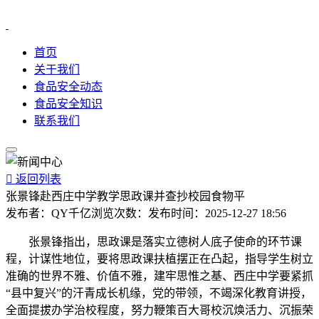
首页
关于我们
食品安全动态
食品安全知识
联系我们

返回列表
张景锋赴西庄中学教学思政课并查抄校园食物平
发布者：
QY千亿
浏览次数：
发布时间：
2025-12-27 18:56
张景锋指出，思政课是落实立德树人底子使命的环节课
程，计谋性地位，要将思政课扶植摆正在凸起，指导学生树立
准确的世界不雅、价值不雅，建牢思惟之基、西庄中学要紧抓
“县中复兴”的汗青成长机缘，党的带领，不竭深化教育讲授，
全面提拔办学治校程度，努力鞭策百大哥校沉焕活力、沉振荣