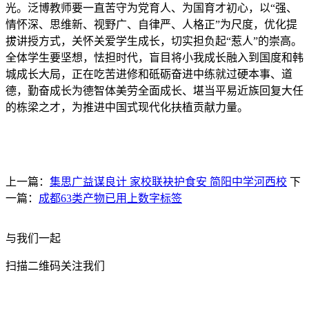
光。泛博教师要一直苦守为党育人、为国育才初心，以“强、
情怀深、思维新、视野广、自律严、人格正”为尺度，优化提
拔讲授方式，关怀关爱学生成长，切实担负起“惹人”的崇高。
全体学生要坚想，怯担时代，盲目将小我成长融入到国度和韩
城成长大局，正在吃苦进修和砥砺奋进中练就过硬本事、道
德，勤奋成长为德智体美劳全面成长、堪当平易近族回复大任
的栋梁之才，为推进中国式现代化扶植贡献力量。
上一篇：
集思广益谋良计 家校联袂护食安 简阳中学河西校
下
一篇：
成都63类产物已用上数字标签
与我们一起
扫描二维码关注我们