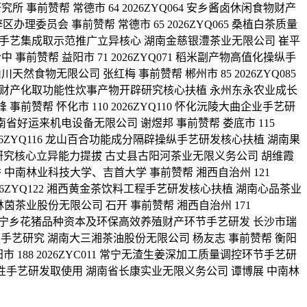
事前赞帮 常德市 64 2026ZYQ064 安乡酱卤休闲食物财产
会 事前赞帮 常德市 65 2026ZYQ065 桑植白茶质量
产茶园手艺集成取示范推广立异核心 湖南金慈银澧茶业无限公司 崔平
事前赞帮 益阳市 71 2026ZYQ071 稻米副产物高值化操纵手
然食物无限公司 张红梅 事前赞帮 郴州市 85 2026ZYQ085
芋种植财产化取功能性炊事产物开辟研究核心扶植 永州东永农业成长
前赞帮 怀化市 110 2026ZYQ110 怀化沅陵大曲企业手艺研
湖南省好运来机电设备无限公司 谢煜邦 事前赞帮 娄底市 115
026ZYQ116 龙山百合功能成分隔辟操纵手艺研发核心扶植 湖南果
手艺研究核心立异能力提拔 古丈县古阳河茶业无限义务公司 胡维霞
秀 中南林业科技大学、吉首大学 事前赞帮 湘西自治州 121
026ZYQ122 湘西黄金茶饮料工程手艺研发核心扶植 湖南心品茶业
林茵茶业股份无限公司 石开 事前赞帮 湘西自治州 171
C002 宁乡花猪品种资本及环保高效养殖财产环节手艺研发 长沙市瑞
操纵手艺研究 湖南大三湘茶油股份无限公司 杨友志 事前赞帮 衡阳
 188 2026ZYC011 常宁无渣生姜深加工质量调控环节手艺研
节共性手艺研发取使用 湖南省长康实业无限义务公司 谭博展 中南林