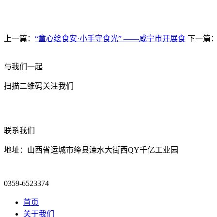
上一篇：
“童心绘食安·小手守食光” ——咸宁市开展食
下一篇
与我们一起
扫描二维码关注我们
联系我们
地址：山西省运城市绛县涑水大街西QY千亿工业园
0359-6523374
首页
关于我们