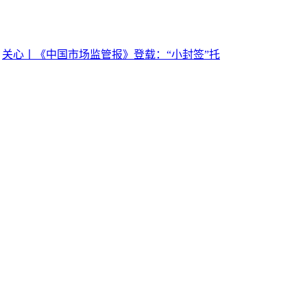
：
关心丨《中国市场监管报》登载：“小封签”托