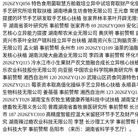
2026ZYQ056 特色食用菌聪慧方舱栽培立异中试培育取财产化使
手艺研究所培育取扶植 湖南喷鼻生坊食物无限公司 王元章 常德耀
提拔的环节手艺研发取手艺核心扶植 张家界林丰茶叶开辟无限公司 
平 湖南省茶叶研究所 事前赞帮 张家界市 69 2026ZYQ069
艺核心立异能力提拔 湖南帮农米业无限公司 黄庆明 事前赞帮 益阳市 
资兴市茶叶全财产链科技立异平台扶植 湖南资兴东江狗脑贡茶业无限
无限公司 孟火娟 事前赞帮 永州市 109 2026ZYQ109 油
发核心扶植 湖南沅陵大曲酒业无限公司 李四清 事前赞帮 怀化市 1
2026ZYQ115 冷水江市小生果财产农文旅融合成长立异核心扶植
乐农业科技股份无限公司 向亚丽 中国农业科学院麻类研究所 事前
事前赞帮 湘西自治州 120 2026ZYQ120 武陵山区药食
2026ZYQ121 莓茶资本取高值化操纵手艺立异核心扶植 永顺县
生物科技无限公司 姜蓓蓓 事前赞帮 湘西自治州 123 2026
2026ZYT028 湖南宝东农牧生猪健康养殖科技中试扶植 湖南
德畜牧无限义务公司 曾霞湖南省畜牧兽医研究所 事前赞帮 长沙市
市 187 2026ZYC010 高精度智能控温大米留胚环节手艺及
究 湖南辣过瘾农业科技无限公司 李慧 长沙理工大学 事前赞帮 衡
业科技大学 事前赞帮 岳阳市 （来历：湖南省科学手艺厅）。