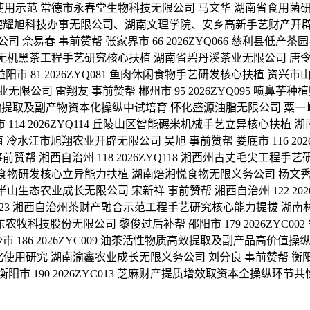
用示范 常德市永春堂生物科技无限公司 马文华 湖南省食用菌研究所 
旭科技办事无限公司、湖南文理学院、安乡高新手艺财产开辟区办理委员
佘易春 事前赞帮 张家界市 66 2026ZYQ066 慈利县低
 安化无机黑茶工程手艺研究核心扶植 湖南省碧丹溪茶业无限公司 唐令中 
81 2026ZYQ081 鱼肉休闲食物手艺研发核心扶植 资兴市山川天
公司 雷翔友 事前赞帮 郴州市 95 2026ZYQ095 喷鼻
茶的油脂提取及副产物资本化操纵中试培育 怀化盛源油脂无限公司 粟一峰 事
14 2026ZYQ114 丘陵山区智能碾米机械手艺立异核心扶植 
 冷水江市旭翔农业开辟无限公司 吴旭 事前赞帮 娄底市 116 2
赞帮 湘西自治州 118 2026ZYQ118 湘西州古丈毛尖工程
同源特色食物研发核心立异能力扶植 湖南焙湘悦食物无限义务公司 杨文
半山生态农业成长无限公司 宋新祥 事前赞帮 湘西自治州 122 2
ZYQ123 湘西自治州茶财产融合示范工程手艺研究核心能力提拔 湖南
宝东农牧科技股份无限公司 黎俊过后补帮 邵阳市 179 2026ZY
 186 2026ZYC009 油茶活性物质高效提取及副产品高价值
财产化使用研究 湖南渝鑫农业成长无限义务公司 刘分良 事前赞帮 衡阳市
阳市 190 2026ZYC013 芝麻财产提质增效取资本全操纵环