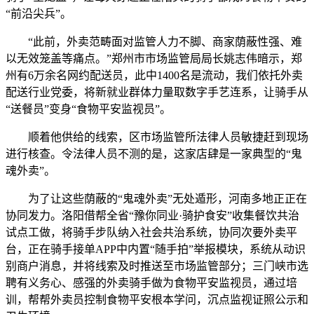
“前沿尖兵”。
“此前，外卖范畴面对监管人力不脚、商家荫蔽性强、难
以无效笼盖等痛点。”郑州市市场监管局局长姚志伟暗示，郑
州有6万余名网约配送员，此中1400名是流动，我们依托外卖
配送行业党委，将新就业群体力量取数字手艺连系，让骑手从
“送餐员”变身“食物平安监视员”。
顺着他供给的线索，区市场监管所法律人员敏捷赶到现场
进行核查。令法律人员不测的是，这家店肆是一家典型的“鬼
魂外卖”。
为了让这些荫蔽的“鬼魂外卖”无处遁形，河南多地正正在
协同发力。洛阳借帮全省“豫你同业·骑护食安”收集餐饮共治
试点工做，将骑手步队纳入社会共治系统，协同次要外卖平
台，正在骑手接单APP中内置“随手拍”举报模块，系统从动识
别商户消息，并将线索及时推送至市场监管部分；三门峡市选
聘有义务心、感强的外卖骑手做为食物平安监视员，通过培
训，帮帮外卖员控制食物平安根本学问，沉点监视证照公示和