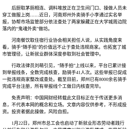
后厨取茅厕相连、调料堆放正在卫生间门口、操做人员未
穿工做服上岗……近日，河南郑州外卖骑手小李通过实名举
报，协帮市场监管部分依法查处了两家躲藏正在大学城周边院
落内的“鬼魂外卖”做坊。
河南餐饮取住宿行业协会相关担任人说，从实践角度来
看，骑手“随手拍”的价值远不止于查处违规商家。也拓宽了城
市管理径，让新就业群体深度参取到社会管理中。
行政法律员刘萌引见，“随手拍”上线以来，平台已累计接
到举报线条，全数完成核查，励骑手41人次。这些举报已促成
一批违规商家整改或查处。截至目前，郑州已有8000余名骑手
完成平台注册，所有举报线个工做日内核查完毕。
免责声明：中国网财经转载此文目标正在于传送更多消
息，不代表本网的概念和立场。文章内容仅供参考，不形成投
资。投资者据此操做，风险自担。
1月22日，郑州市总工会也启动了新就业形态劳动者践行