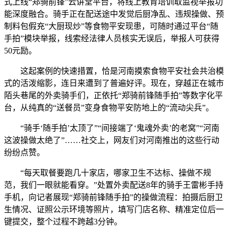
式上线“郑骑前锋”云讲堂平台，将线上教育培训取监视举报功
能深度融合。骑手正在配送途中发觉后厨净乱、违规操做、预
制料包假充“大厨现炒”等食物平安现患，可随时通过平台“随
手拍”模块举报，线索经法律人员核实无误后，举报人可获得
50元励。
这起案例的快速措置，恰是河南摸索食物平安社会共治模
式的活泼缩影，连日来遭到了普遍好评。现在，穿越正在城市
陌头巷尾的外卖骑手们，正依托“郑骑前锋随手拍”等数字化平
台，从纯真的“送餐员”变身食物平安防地上的“流动尖兵”。
“骑手‘随手拍’太顶了”“间接端了‘鬼魂外卖’的老窝”“河南
这波操做太绝了”……社交上，网友们对河南推出的这些行动
纷纷点赞。
“每天取餐要跑几十家店，哪家卫生不达标、操做不规
范，我们一眼就能看穿。”处置外卖配送8年的骑手王雷彬手持
手机，向记者展现“郑骑前锋随手拍”的操做流程：拍摄后厨卫
生情况、证照公示环境等照片，填写门店名称、精准定位后一
键提交，整个过程不跨越3分钟。